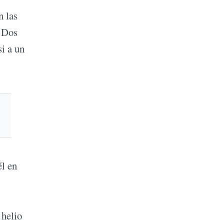
n las
. Dos
si a un
él en
 helio