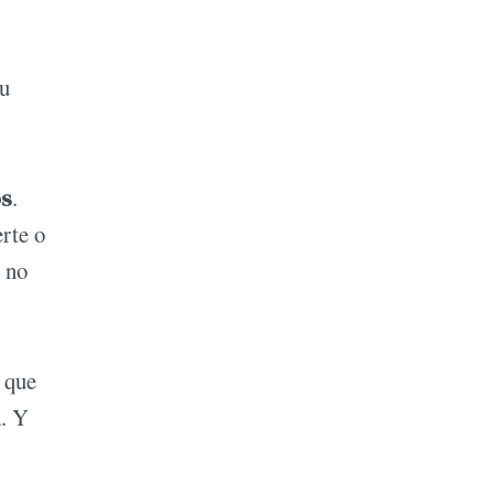
su
os
.
erte o
, no
 que
a. Y