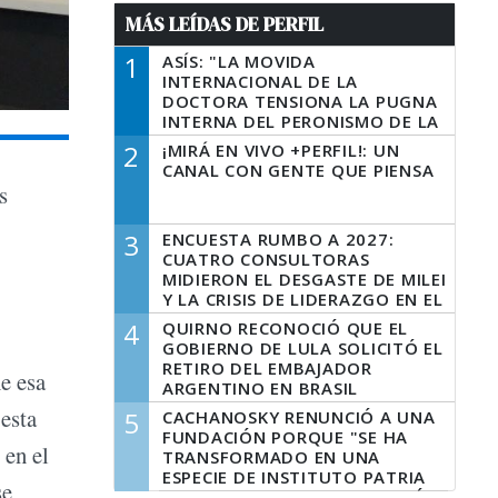
MÁS LEÍDAS DE PERFIL
1
ASÍS: "LA MOVIDA
INTERNACIONAL DE LA
DOCTORA TENSIONA LA PUGNA
INTERNA DEL PERONISMO DE LA
PROVINCIA DEL PECADO"
2
¡MIRÁ EN VIVO +PERFIL!: UN
CANAL CON GENTE QUE PIENSA
s
3
ENCUESTA RUMBO A 2027:
CUATRO CONSULTORAS
MIDIERON EL DESGASTE DE MILEI
Y LA CRISIS DE LIDERAZGO EN EL
PERONISMO
4
QUIRNO RECONOCIÓ QUE EL
GOBIERNO DE LULA SOLICITÓ EL
RETIRO DEL EMBAJADOR
e esa
ARGENTINO EN BRASIL
esta
5
CACHANOSKY RENUNCIÓ A UNA
FUNDACIÓN PORQUE "SE HA
 en el
TRANSFORMADO EN UNA
ESPECIE DE INSTITUTO PATRIA
se
INCONDICIONAL DE LA GESTIÓN