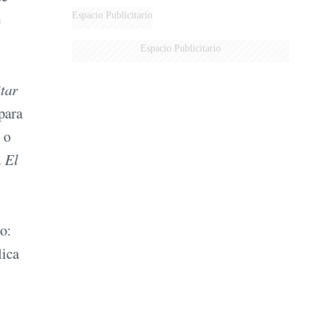
DE MILEI"
e
Espacio Publicitario
Espacio Publicitario
itar
para
 o
.
El
o:
lica