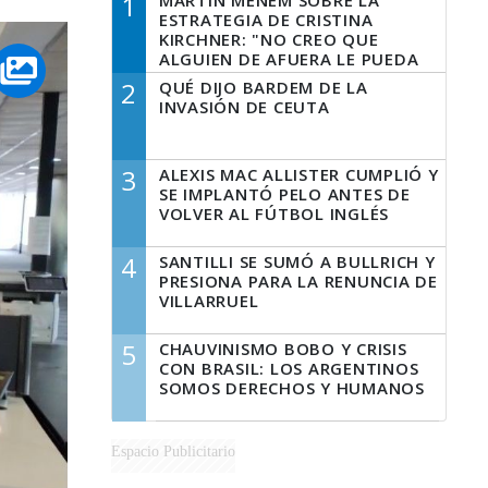
1
MARTÍN MENEM SOBRE LA
ESTRATEGIA DE CRISTINA
KIRCHNER: "NO CREO QUE
ALGUIEN DE AFUERA LE PUEDA
DECIR A LA JUSTICIA LO QUE
2
QUÉ DIJO BARDEM DE LA
TIENE QUE HACER"
INVASIÓN DE CEUTA
3
ALEXIS MAC ALLISTER CUMPLIÓ Y
SE IMPLANTÓ PELO ANTES DE
VOLVER AL FÚTBOL INGLÉS
4
SANTILLI SE SUMÓ A BULLRICH Y
PRESIONA PARA LA RENUNCIA DE
VILLARRUEL
5
CHAUVINISMO BOBO Y CRISIS
CON BRASIL: LOS ARGENTINOS
SOMOS DERECHOS Y HUMANOS
Espacio Publicitario