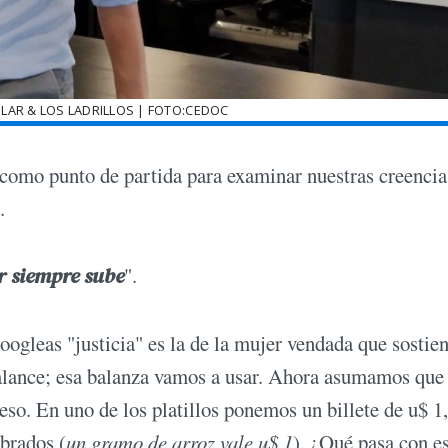
LAR & LOS LADRILLOS | FOTO:CEDOC
 como punto de partida para examinar nuestras creencia
.
r siempre sube
".
gleas "justicia" es la de la mujer vendada que sostien
balance; esa balanza vamos a usar. Ahora asumamos que 
eso. En uno de los platillos ponemos un billete de u$ 1,
ibrados (
un gramo de arroz vale u$ 1
). ¿Qué pasa con e