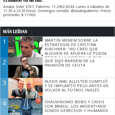
El mundo en un bar.
Asiaka. Soler 4767, Palermo. 11.2492-8244. Lunes a sábados de
11.30 a 23.30 horas. Domingos cerrado. @asiakapalermo. Precio
promedio: $ 17.000.
MÁS LEÍDAS
1
MARTÍN MENEM SOBRE LA
ESTRATEGIA DE CRISTINA
KIRCHNER: "NO CREO QUE
ALGUIEN DE AFUERA LE PUEDA
DECIR A LA JUSTICIA LO QUE
2
QUÉ DIJO BARDEM DE LA
TIENE QUE HACER"
INVASIÓN DE CEUTA
3
ALEXIS MAC ALLISTER CUMPLIÓ
Y SE IMPLANTÓ PELO ANTES DE
VOLVER AL FÚTBOL INGLÉS
4
CHAUVINISMO BOBO Y CRISIS
CON BRASIL: LOS ARGENTINOS
SOMOS DERECHOS Y HUMANOS