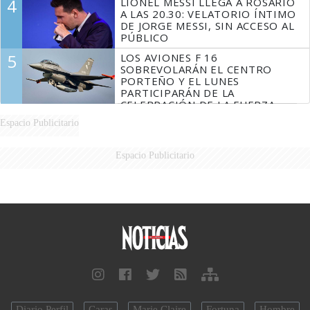
4
LIONEL MESSI LLEGA A ROSARIO
A LAS 20.30: VELATORIO ÍNTIMO
DE JORGE MESSI, SIN ACCESO AL
PÚBLICO
5
LOS AVIONES F 16
SOBREVOLARÁN EL CENTRO
PORTEÑO Y EL LUNES
PARTICIPARÁN DE LA
CELEBRACIÓN DE LA FUERZA
AÉREA
Espacio Publicitario
Espacio Publicitario
Diario Perfil
Caras
Marie Claire
Fortuna
Hombre