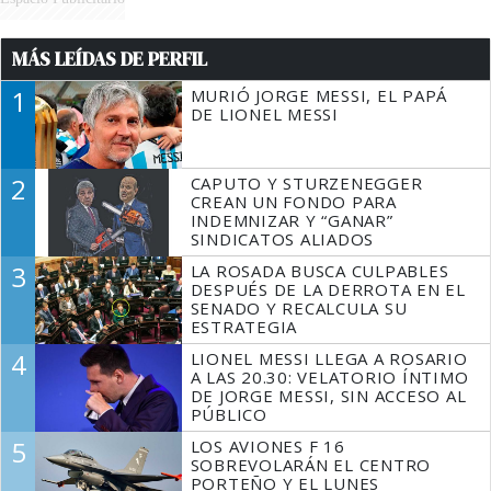
MÁS LEÍDAS DE PERFIL
1
MURIÓ JORGE MESSI, EL PAPÁ
DE LIONEL MESSI
2
CAPUTO Y STURZENEGGER
CREAN UN FONDO PARA
INDEMNIZAR Y “GANAR”
SINDICATOS ALIADOS
3
LA ROSADA BUSCA CULPABLES
DESPUÉS DE LA DERROTA EN EL
SENADO Y RECALCULA SU
ESTRATEGIA
4
LIONEL MESSI LLEGA A ROSARIO
A LAS 20.30: VELATORIO ÍNTIMO
DE JORGE MESSI, SIN ACCESO AL
PÚBLICO
5
LOS AVIONES F 16
SOBREVOLARÁN EL CENTRO
PORTEÑO Y EL LUNES