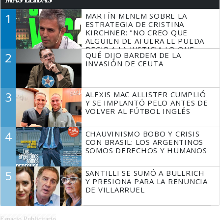
1
MARTÍN MENEM SOBRE LA
ESTRATEGIA DE CRISTINA
KIRCHNER: "NO CREO QUE
ALGUIEN DE AFUERA LE PUEDA
DECIR A LA JUSTICIA LO QUE
2
QUÉ DIJO BARDEM DE LA
TIENE QUE HACER"
INVASIÓN DE CEUTA
3
ALEXIS MAC ALLISTER CUMPLIÓ
Y SE IMPLANTÓ PELO ANTES DE
VOLVER AL FÚTBOL INGLÉS
4
CHAUVINISMO BOBO Y CRISIS
CON BRASIL: LOS ARGENTINOS
SOMOS DERECHOS Y HUMANOS
5
SANTILLI SE SUMÓ A BULLRICH
Y PRESIONA PARA LA RENUNCIA
DE VILLARRUEL
Espacio Publicitario