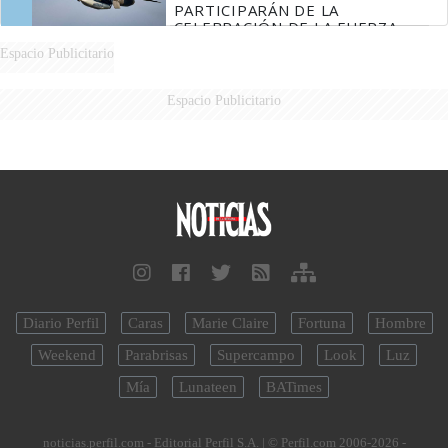
PARTICIPARÁN DE LA
CELEBRACIÓN DE LA FUERZA
AÉREA
Espacio Publicitario
Espacio Publicitario
Diario Perfil
Caras
Marie Claire
Fortuna
Hombre
Weekend
Parabrisas
Supercampo
Look
Luz
Mía
Lunateen
BATimes
noticias.perfil.com - Editorial Perfil S.A.
| © Perfil.com 2006-2026 -