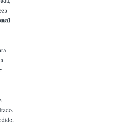
eada,
eza
onal
ara
la
r
e
ltado.
edido.