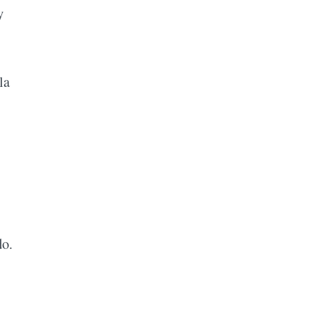
y
la
do.