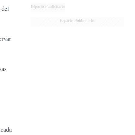
Espacio Publicitario
 del
Espacio Publicitario
ervar
sas
 cada