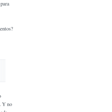
 para
entos?
o
. Y no