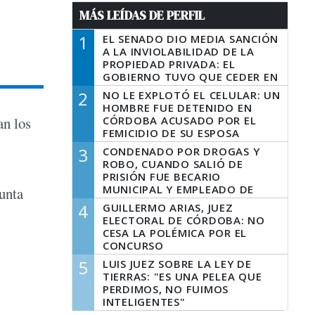
MÁS LEÍDAS DE PERFIL
1
EL SENADO DIO MEDIA SANCIÓN
A LA INVIOLABILIDAD DE LA
PROPIEDAD PRIVADA: EL
GOBIERNO TUVO QUE CEDER EN
LA LEY DEL MANEJO DEL FUEGO
2
NO LE EXPLOTÓ EL CELULAR: UN
HOMBRE FUE DETENIDO EN
CÓRDOBA ACUSADO POR EL
an los
FEMICIDIO DE SU ESPOSA
3
CONDENADO POR DROGAS Y
ROBO, CUANDO SALIÓ DE
PRISIÓN FUE BECARIO
MUNICIPAL Y EMPLEADO DE
gunta
SENAF
4
GUILLERMO ARIAS, JUEZ
ELECTORAL DE CÓRDOBA: NO
CESA LA POLÉMICA POR EL
CONCURSO
5
LUIS JUEZ SOBRE LA LEY DE
TIERRAS: "ES UNA PELEA QUE
PERDIMOS, NO FUIMOS
INTELIGENTES"