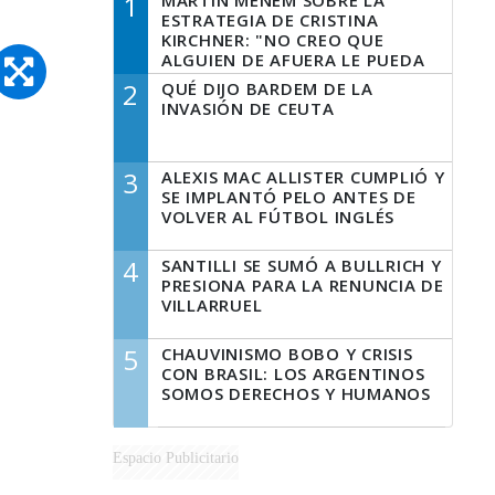
1
MARTÍN MENEM SOBRE LA
ESTRATEGIA DE CRISTINA
KIRCHNER: "NO CREO QUE
ALGUIEN DE AFUERA LE PUEDA
DECIR A LA JUSTICIA LO QUE
2
QUÉ DIJO BARDEM DE LA
TIENE QUE HACER"
INVASIÓN DE CEUTA
3
ALEXIS MAC ALLISTER CUMPLIÓ Y
SE IMPLANTÓ PELO ANTES DE
VOLVER AL FÚTBOL INGLÉS
4
SANTILLI SE SUMÓ A BULLRICH Y
PRESIONA PARA LA RENUNCIA DE
VILLARRUEL
5
CHAUVINISMO BOBO Y CRISIS
CON BRASIL: LOS ARGENTINOS
SOMOS DERECHOS Y HUMANOS
Espacio Publicitario