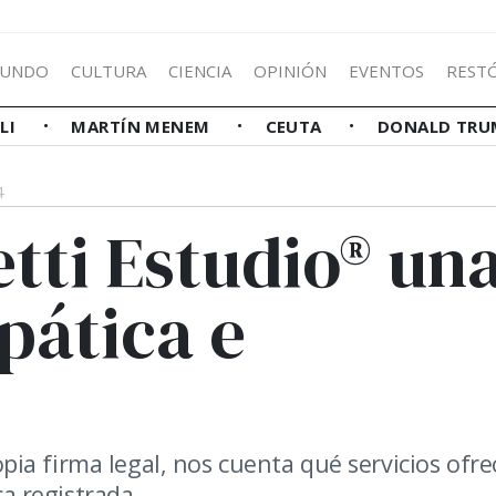
UNDO
CULTURA
CIENCIA
OPINIÓN
EVENTOS
REST
LLI
MARTÍN MENEM
CEUTA
DONALD TRU
4
tti Estudio® un
pática e
ia firma legal, nos cuenta qué servicios ofre
 registrada.