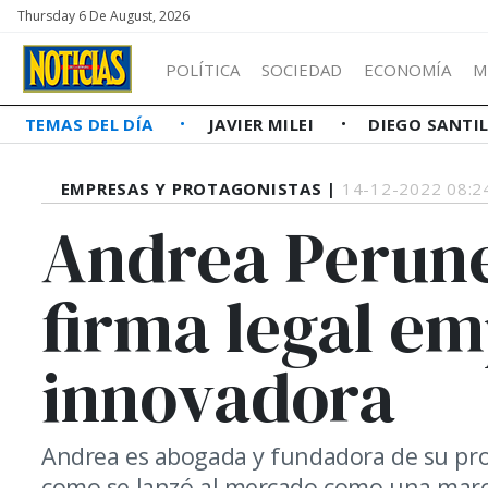
Thursday 6 De August, 2026
POLÍTICA
SOCIEDAD
ECONOMÍA
M
TEMAS DEL DÍA
JAVIER MILEI
DIEGO SANTI
EMPRESAS Y PROTAGONISTAS |
14-12-2022 08:2
Andrea Perune
firma legal em
innovadora
Andrea es abogada y fundadora de su prop
como se lanzó al mercado como una marca