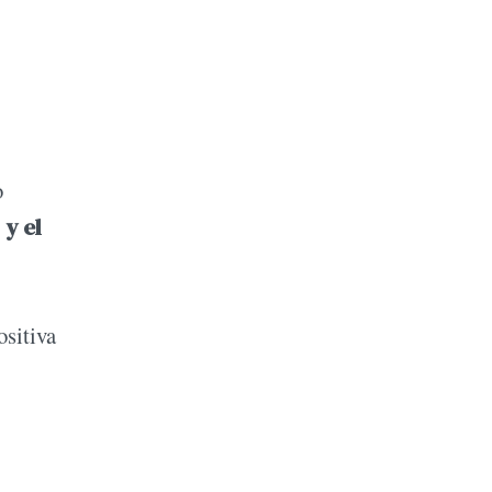
o
y el
ositiva