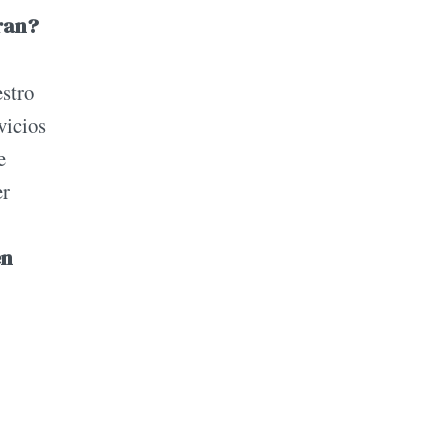
ran?
estro
vicios
e
er
en