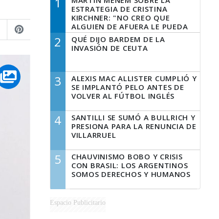
1
MARTÍN MENEM SOBRE LA
ESTRATEGIA DE CRISTINA
KIRCHNER: "NO CREO QUE
ALGUIEN DE AFUERA LE PUEDA
DECIR A LA JUSTICIA LO QUE
2
QUÉ DIJO BARDEM DE LA
TIENE QUE HACER"
INVASIÓN DE CEUTA
3
ALEXIS MAC ALLISTER CUMPLIÓ Y
SE IMPLANTÓ PELO ANTES DE
VOLVER AL FÚTBOL INGLÉS
4
SANTILLI SE SUMÓ A BULLRICH Y
PRESIONA PARA LA RENUNCIA DE
VILLARRUEL
5
CHAUVINISMO BOBO Y CRISIS
CON BRASIL: LOS ARGENTINOS
SOMOS DERECHOS Y HUMANOS
Espacio Publicitario