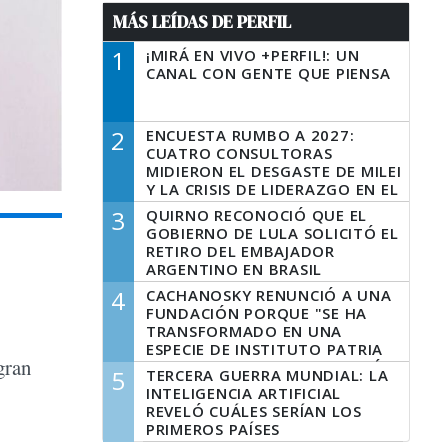
MÁS LEÍDAS DE PERFIL
1
¡MIRÁ EN VIVO +PERFIL!: UN
CANAL CON GENTE QUE PIENSA
2
ENCUESTA RUMBO A 2027:
CUATRO CONSULTORAS
MIDIERON EL DESGASTE DE MILEI
Y LA CRISIS DE LIDERAZGO EN EL
PERONISMO
3
QUIRNO RECONOCIÓ QUE EL
GOBIERNO DE LULA SOLICITÓ EL
RETIRO DEL EMBAJADOR
ARGENTINO EN BRASIL
4
CACHANOSKY RENUNCIÓ A UNA
FUNDACIÓN PORQUE "SE HA
TRANSFORMADO EN UNA
ESPECIE DE INSTITUTO PATRIA
gran
INCONDICIONAL DE LA GESTIÓN
5
TERCERA GUERRA MUNDIAL: LA
DE MILEI"
INTELIGENCIA ARTIFICIAL
REVELÓ CUÁLES SERÍAN LOS
PRIMEROS PAÍSES
LATINOAMERICANOS EN SER