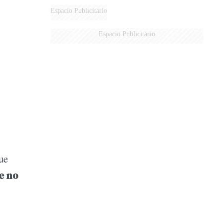
DERROTADOS
Espacio Publicitario
Espacio Publicitario
ue
e
no