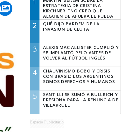
1
MARTÍN MENEM SOBRE LA
ESTRATEGIA DE CRISTINA
KIRCHNER: "NO CREO QUE
ALGUIEN DE AFUERA LE PUEDA
DECIR A LA JUSTICIA LO QUE
2
QUÉ DIJO BARDEM DE LA
TIENE QUE HACER"
INVASIÓN DE CEUTA
3
ALEXIS MAC ALLISTER CUMPLIÓ Y
SE IMPLANTÓ PELO ANTES DE
VOLVER AL FÚTBOL INGLÉS
4
CHAUVINISMO BOBO Y CRISIS
CON BRASIL: LOS ARGENTINOS
SOMOS DERECHOS Y HUMANOS
5
SANTILLI SE SUMÓ A BULLRICH Y
PRESIONA PARA LA RENUNCIA DE
VILLARRUEL
Espacio Publicitario