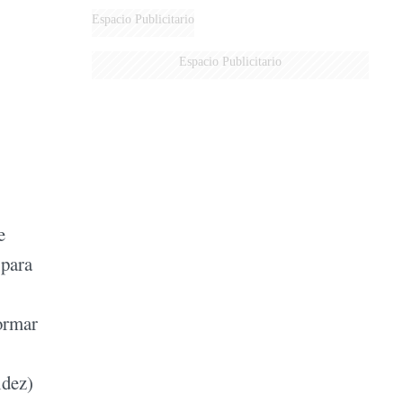
Espacio Publicitario
Espacio Publicitario
e
 para
formar
idez)