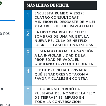
MÁS LEÍDAS DE PERFIL
1
ENCUESTA RUMBO A 2027:
CUATRO CONSULTORAS
MIDIERON EL DESGASTE DE MILEI
Y LA CRISIS DE LIDERAZGO EN EL
PERONISMO
2
LA HISTORIA REAL DE "ELIZE:
a nos
SOMBRAS DE UNA MUJER", LA
NUEVA PELÍCULA DE NETFLIX
SOBRE EL CASO DE UNA ESPOSA
QUE DESCUARTIZÓ A SU
3
EL SENADO DIO MEDIA SANCIÓN
MARIDO
A LA INVIOLABILIDAD DE LA
PROPIEDAD PRIVADA: EL
GOBIERNO TUVO QUE CEDER EN
LA LEY DEL MANEJO DEL FUEGO
4
LEY DE PROPIEDAD PRIVADA:
QUÉ SENADORES VOTARON A
FAVOR Y CUÁLES EN CONTRA
 a
5
EL GOBIERNO PERDIÓ LA
PULSEADA DEL NOMBRE: LA "LEY
DE TIERRAS" SE IMPUSO EN
TODA LA CONVERSACIÓN
 en su
DIGITAL