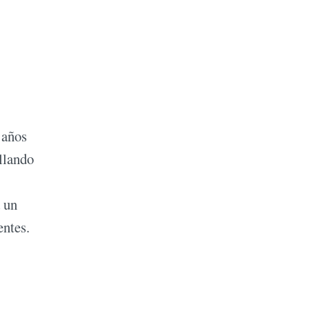
 años
llando
 un
entes.