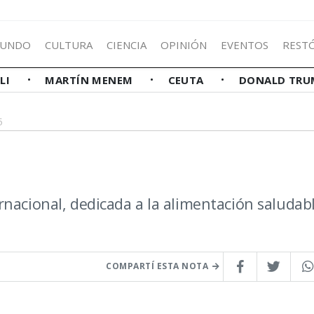
UNDO
CULTURA
CIENCIA
OPINIÓN
EVENTOS
REST
LLI
MARTÍN MENEM
CEUTA
DONALD TRU
5
rnacional, dedicada a la alimentación saludab
COMPARTÍ ESTA NOTA