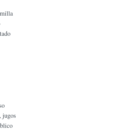
emilla
o
stado
so
, jugos
úblico