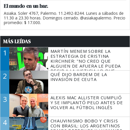
El mundo en un bar.
Asiaka. Soler 4767, Palermo. 11.2492-8244. Lunes a sábados de
11.30 a 23.30 horas. Domingos cerrado. @asiakapalermo. Precio
promedio: $ 17.000.
MÁS LEÍDAS
1
MARTÍN MENEM SOBRE LA
ESTRATEGIA DE CRISTINA
KIRCHNER: "NO CREO QUE
ALGUIEN DE AFUERA LE PUEDA
DECIR A LA JUSTICIA LO QUE
2
QUÉ DIJO BARDEM DE LA
TIENE QUE HACER"
INVASIÓN DE CEUTA
3
ALEXIS MAC ALLISTER CUMPLIÓ
Y SE IMPLANTÓ PELO ANTES DE
VOLVER AL FÚTBOL INGLÉS
4
CHAUVINISMO BOBO Y CRISIS
CON BRASIL: LOS ARGENTINOS