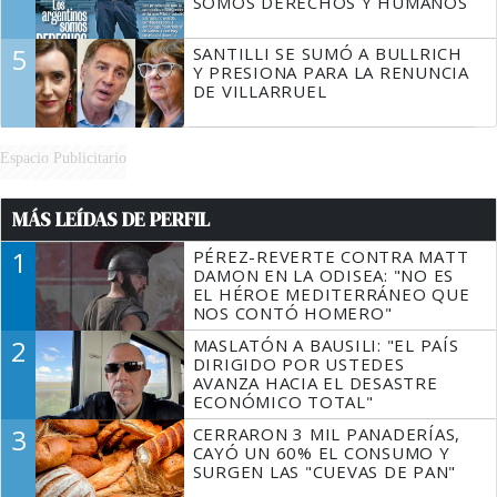
SOMOS DERECHOS Y HUMANOS
5
SANTILLI SE SUMÓ A BULLRICH
Y PRESIONA PARA LA RENUNCIA
DE VILLARRUEL
Espacio Publicitario
MÁS LEÍDAS DE PERFIL
1
PÉREZ-REVERTE CONTRA MATT
DAMON EN LA ODISEA: "NO ES
EL HÉROE MEDITERRÁNEO QUE
NOS CONTÓ HOMERO"
2
MASLATÓN A BAUSILI: "EL PAÍS
DIRIGIDO POR USTEDES
AVANZA HACIA EL DESASTRE
ECONÓMICO TOTAL"
3
CERRARON 3 MIL PANADERÍAS,
CAYÓ UN 60% EL CONSUMO Y
SURGEN LAS "CUEVAS DE PAN"