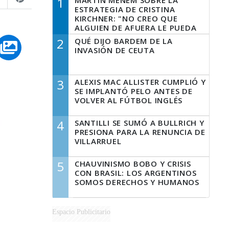
1
MARTÍN MENEM SOBRE LA
ESTRATEGIA DE CRISTINA
KIRCHNER: "NO CREO QUE
ALGUIEN DE AFUERA LE PUEDA
DECIR A LA JUSTICIA LO QUE
2
QUÉ DIJO BARDEM DE LA
TIENE QUE HACER"
INVASIÓN DE CEUTA
3
ALEXIS MAC ALLISTER CUMPLIÓ Y
SE IMPLANTÓ PELO ANTES DE
VOLVER AL FÚTBOL INGLÉS
4
SANTILLI SE SUMÓ A BULLRICH Y
PRESIONA PARA LA RENUNCIA DE
VILLARRUEL
5
CHAUVINISMO BOBO Y CRISIS
CON BRASIL: LOS ARGENTINOS
SOMOS DERECHOS Y HUMANOS
Espacio Publicitario