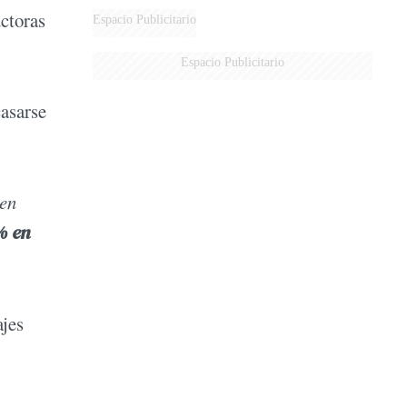
ctoras
Espacio Publicitario
Espacio Publicitario
casarse
 en
% en
ajes