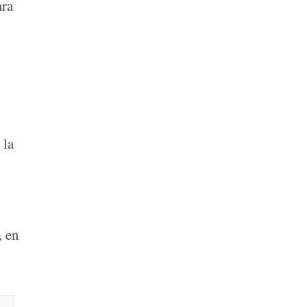
ara
 la
, en