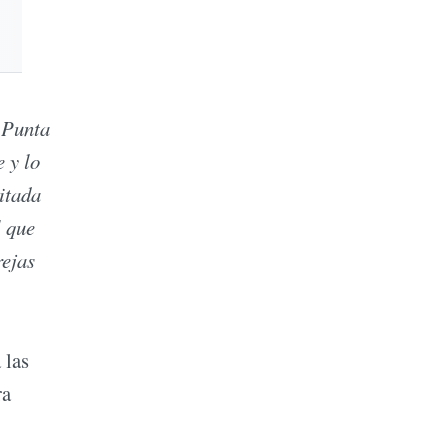
o Punta
 y lo
itada
l que
rejas
 las
ra