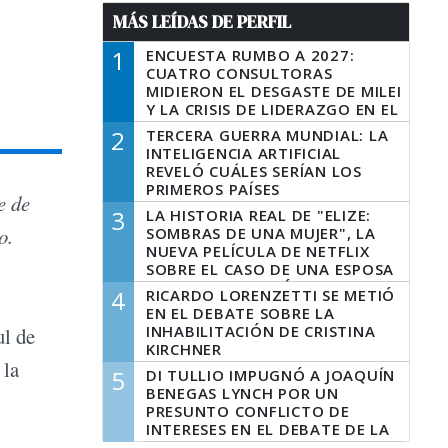
MÁS LEÍDAS DE PERFIL
1
ENCUESTA RUMBO A 2027:
CUATRO CONSULTORAS
MIDIERON EL DESGASTE DE MILEI
Y LA CRISIS DE LIDERAZGO EN EL
PERONISMO
2
TERCERA GUERRA MUNDIAL: LA
INTELIGENCIA ARTIFICIAL
REVELÓ CUÁLES SERÍAN LOS
PRIMEROS PAÍSES
e de
LATINOAMERICANOS EN SER
3
LA HISTORIA REAL DE "ELIZE:
DERROTADOS
o.
SOMBRAS DE UNA MUJER", LA
NUEVA PELÍCULA DE NETFLIX
SOBRE EL CASO DE UNA ESPOSA
QUE DESCUARTIZÓ A SU
4
RICARDO LORENZETTI SE METIÓ
MARIDO
EN EL DEBATE SOBRE LA
INHABILITACIÓN DE CRISTINA
ul de
KIRCHNER
 la
5
DI TULLIO IMPUGNÓ A JOAQUÍN
BENEGAS LYNCH POR UN
PRESUNTO CONFLICTO DE
INTERESES EN EL DEBATE DE LA
LEY DE TIERRAS