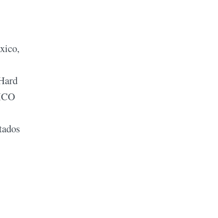
xico,
 Hard
NICO
tados