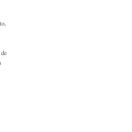
to,
 de
n