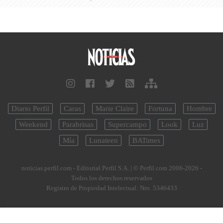
Diario Perfil
Caras
Marie Claire
Fortuna
Hombre
Weekend
Parabrisas
Supercampo
Look
Luz
Mía
Lunateen
BATimes
noticias.perfil.com - Editorial Perfil S.A.
| © Perfil.com 2006-2026 -
Todos los derechos reservados
Registro de Propiedad Intelectual: Nro. 5346433