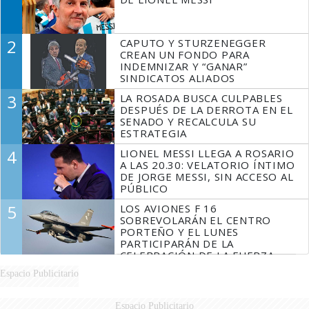
2
CAPUTO Y STURZENEGGER
CREAN UN FONDO PARA
INDEMNIZAR Y “GANAR”
SINDICATOS ALIADOS
3
LA ROSADA BUSCA CULPABLES
DESPUÉS DE LA DERROTA EN EL
SENADO Y RECALCULA SU
ESTRATEGIA
4
LIONEL MESSI LLEGA A ROSARIO
A LAS 20.30: VELATORIO ÍNTIMO
DE JORGE MESSI, SIN ACCESO AL
PÚBLICO
5
LOS AVIONES F 16
SOBREVOLARÁN EL CENTRO
PORTEÑO Y EL LUNES
PARTICIPARÁN DE LA
CELEBRACIÓN DE LA FUERZA
AÉREA
Espacio Publicitario
Espacio Publicitario