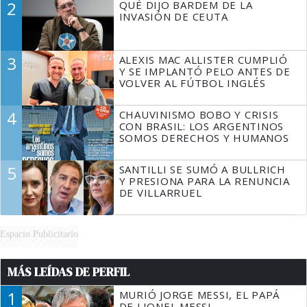
2
QUÉ DIJO BARDEM DE LA
TIENE QUE HACER"
INVASIÓN DE CEUTA
3
ALEXIS MAC ALLISTER CUMPLIÓ
Y SE IMPLANTÓ PELO ANTES DE
VOLVER AL FÚTBOL INGLÉS
4
CHAUVINISMO BOBO Y CRISIS
CON BRASIL: LOS ARGENTINOS
SOMOS DERECHOS Y HUMANOS
5
SANTILLI SE SUMÓ A BULLRICH
Y PRESIONA PARA LA RENUNCIA
DE VILLARRUEL
Espacio Publicitario
MÁS LEÍDAS DE PERFIL
1
MURIÓ JORGE MESSI, EL PAPÁ
DE LIONEL MESSI