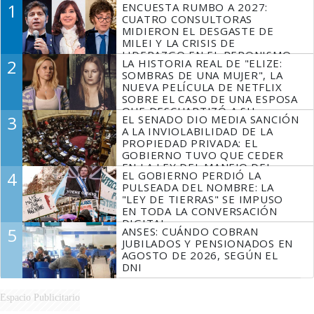
1
ENCUESTA RUMBO A 2027:
CUATRO CONSULTORAS
MIDIERON EL DESGASTE DE
MILEI Y LA CRISIS DE
LIDERAZGO EN EL PERONISMO
2
LA HISTORIA REAL DE "ELIZE:
SOMBRAS DE UNA MUJER", LA
NUEVA PELÍCULA DE NETFLIX
SOBRE EL CASO DE UNA ESPOSA
QUE DESCUARTIZÓ A SU
3
EL SENADO DIO MEDIA SANCIÓN
MARIDO
A LA INVIOLABILIDAD DE LA
PROPIEDAD PRIVADA: EL
GOBIERNO TUVO QUE CEDER
EN LA LEY DEL MANEJO DEL
4
EL GOBIERNO PERDIÓ LA
FUEGO
PULSEADA DEL NOMBRE: LA
"LEY DE TIERRAS" SE IMPUSO
EN TODA LA CONVERSACIÓN
DIGITAL
5
ANSES: CUÁNDO COBRAN
JUBILADOS Y PENSIONADOS EN
AGOSTO DE 2026, SEGÚN EL
DNI
Espacio Publicitario