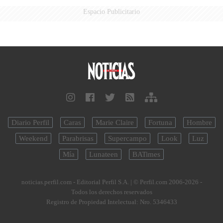
Espacio Publicitario
Diario Perfil
Caras
Marie Claire
Fortuna
Hombre
Weekend
Parabrisas
Supercampo
Look
Luz
Mía
Lunateen
BATimes
noticias.perfil.com - Editorial Perfil S.A.
| © Perfil.com 2006-2026 -
Todos los derechos reservados
Registro de Propiedad Intelectual: Nro. 5346433