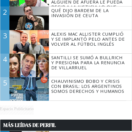
ALGUIEN DE AFUERA LE PUEDA
DECIR A LA JUSTICIA LO QUE
2
QUÉ DIJO BARDEM DE LA
TIENE QUE HACER"
INVASIÓN DE CEUTA
3
ALEXIS MAC ALLISTER CUMPLIÓ
Y SE IMPLANTÓ PELO ANTES DE
VOLVER AL FÚTBOL INGLÉS
4
SANTILLI SE SUMÓ A BULLRICH
Y PRESIONA PARA LA RENUNCIA
DE VILLARRUEL
5
CHAUVINISMO BOBO Y CRISIS
CON BRASIL: LOS ARGENTINOS
SOMOS DERECHOS Y HUMANOS
Espacio Publicitario
MÁS LEÍDAS DE PERFIL