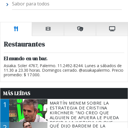
Sabor para todos
Restaurantes
El mundo en un bar.
Asiaka. Soler 4767, Palermo. 11.2492-8244. Lunes a sábados de
11.30 a 23.30 horas. Domingos cerrado. @asiakapalermo. Precio
promedio: $ 17.000.
MÁS LEÍDAS
1
MARTÍN MENEM SOBRE LA
ESTRATEGIA DE CRISTINA
KIRCHNER: "NO CREO QUE
ALGUIEN DE AFUERA LE PUEDA
DECIR A LA JUSTICIA LO QUE
2
QUÉ DIJO BARDEM DE LA
TIENE QUE HACER"