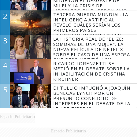
MIDIERON EL DESGASTE DE
MILEI Y LA CRISIS DE
LIDERAZGO EN EL PERONISMO
2
TERCERA GUERRA MUNDIAL: LA
INTELIGENCIA ARTIFICIAL
REVELÓ CUÁLES SERÍAN LOS
PRIMEROS PAÍSES
LATINOAMERICANOS EN SER
3
LA HISTORIA REAL DE "ELIZE:
DERROTADOS
SOMBRAS DE UNA MUJER", LA
NUEVA PELÍCULA DE NETFLIX
SOBRE EL CASO DE UNA ESPOSA
QUE DESCUARTIZÓ A SU
4
RICARDO LORENZETTI SE
MARIDO
METIÓ EN EL DEBATE SOBRE LA
INHABILITACIÓN DE CRISTINA
KIRCHNER
5
DI TULLIO IMPUGNÓ A JOAQUÍN
BENEGAS LYNCH POR UN
PRESUNTO CONFLICTO DE
INTERESES EN EL DEBATE DE LA
LEY DE TIERRAS
Espacio Publicitario
Espacio Publicitario