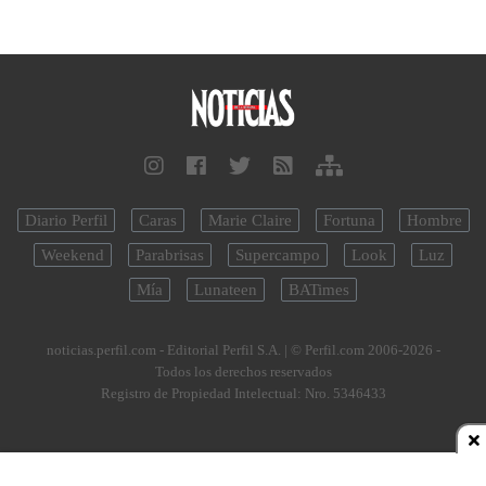
Diario Perfil
Caras
Marie Claire
Fortuna
Hombre
Weekend
Parabrisas
Supercampo
Look
Luz
Mía
Lunateen
BATimes
noticias.perfil.com - Editorial Perfil S.A.
| © Perfil.com 2006-2026 -
Todos los derechos reservados
Registro de Propiedad Intelectual: Nro. 5346433