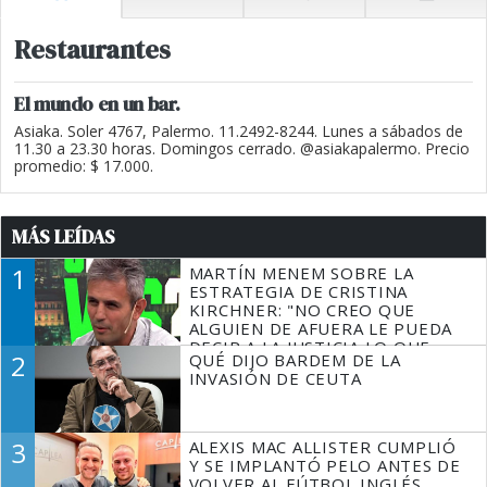
Restaurantes
El mundo en un bar.
Asiaka. Soler 4767, Palermo. 11.2492-8244. Lunes a sábados de
11.30 a 23.30 horas. Domingos cerrado. @asiakapalermo. Precio
promedio: $ 17.000.
MÁS LEÍDAS
1
MARTÍN MENEM SOBRE LA
ESTRATEGIA DE CRISTINA
KIRCHNER: "NO CREO QUE
ALGUIEN DE AFUERA LE PUEDA
DECIR A LA JUSTICIA LO QUE
2
QUÉ DIJO BARDEM DE LA
TIENE QUE HACER"
INVASIÓN DE CEUTA
3
ALEXIS MAC ALLISTER CUMPLIÓ
Y SE IMPLANTÓ PELO ANTES DE
VOLVER AL FÚTBOL INGLÉS