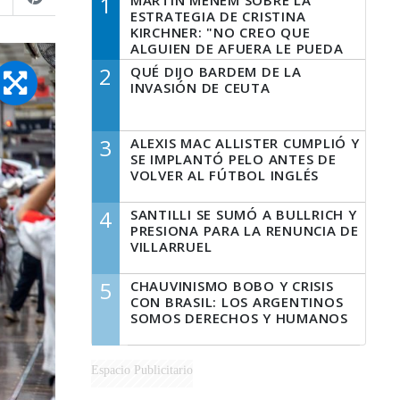
1
MARTÍN MENEM SOBRE LA
ESTRATEGIA DE CRISTINA
KIRCHNER: "NO CREO QUE
ALGUIEN DE AFUERA LE PUEDA
DECIR A LA JUSTICIA LO QUE
2
QUÉ DIJO BARDEM DE LA
TIENE QUE HACER"
INVASIÓN DE CEUTA
3
ALEXIS MAC ALLISTER CUMPLIÓ Y
SE IMPLANTÓ PELO ANTES DE
VOLVER AL FÚTBOL INGLÉS
4
SANTILLI SE SUMÓ A BULLRICH Y
PRESIONA PARA LA RENUNCIA DE
VILLARRUEL
5
CHAUVINISMO BOBO Y CRISIS
CON BRASIL: LOS ARGENTINOS
SOMOS DERECHOS Y HUMANOS
Espacio Publicitario