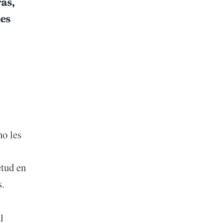
ras,
des
no les
etud en
s.
l