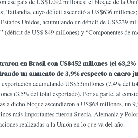
 con ese país de US$1.092 millones; el bloque de la Unio
; Tailandia, cuyo déficit ascendió a US$636 millones;
y Estados Unidos, acumulando un déficit de US$239 mil
s” (déficit de US$ 849 millones) y “Componentes de m
raron en Brasil con US$452 millones (el 63,2%
strando un aumento de 3,9% respecto a enero-ju
de exportación acumulando US$53millones (7,4% del tot
ones (3,5% del total exportado). Por su parte, al consi
adas a dicho bloque ascendieron a US$68 millones, un 9
stinos más importantes fueron Suecia, Alemania y Polon
iones realizadas a la Unión en lo que va del año.