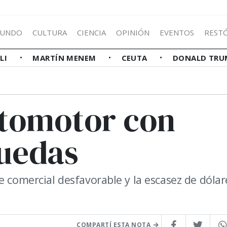
UNDO
CULTURA
CIENCIA
OPINIÓN
EVENTOS
REST
LLI
MARTÍN MENEM
CEUTA
DONALD TRU
tomotor con
ruedas
e comercial desfavorable y la escasez de dólar
COMPARTÍ ESTA NOTA