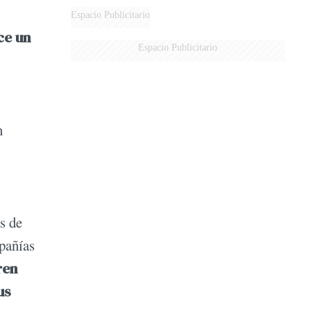
Espacio Publicitario
ce un
Espacio Publicitario
n
s de
pañías
ren
us