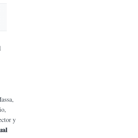
l
Massa,
io,
ector y
ual