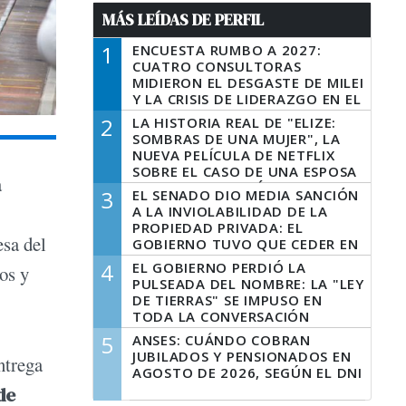
MÁS LEÍDAS DE PERFIL
1
ENCUESTA RUMBO A 2027:
CUATRO CONSULTORAS
MIDIERON EL DESGASTE DE MILEI
Y LA CRISIS DE LIDERAZGO EN EL
PERONISMO
2
LA HISTORIA REAL DE "ELIZE:
SOMBRAS DE UNA MUJER", LA
NUEVA PELÍCULA DE NETFLIX
SOBRE EL CASO DE UNA ESPOSA
a
QUE DESCUARTIZÓ A SU
3
EL SENADO DIO MEDIA SANCIÓN
MARIDO
A LA INVIOLABILIDAD DE LA
PROPIEDAD PRIVADA: EL
esa del
GOBIERNO TUVO QUE CEDER EN
LA LEY DEL MANEJO DEL FUEGO
4
EL GOBIERNO PERDIÓ LA
os y
PULSEADA DEL NOMBRE: LA "LEY
DE TIERRAS" SE IMPUSO EN
TODA LA CONVERSACIÓN
DIGITAL
5
ANSES: CUÁNDO COBRAN
JUBILADOS Y PENSIONADOS EN
ntrega
AGOSTO DE 2026, SEGÚN EL DNI
de