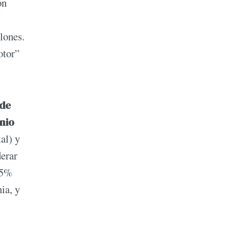
́n
lones.
otor”
 de
nio
al) y
derar
,5%
ia, y