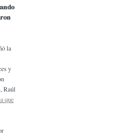
tando
aron
ó la
ces y
on
), Raúl
ca que
or