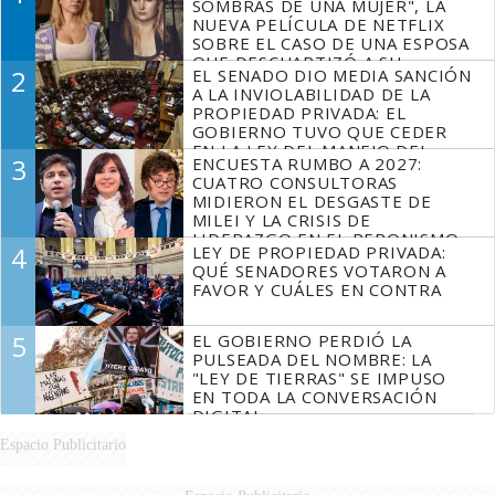
SOMBRAS DE UNA MUJER", LA
NUEVA PELÍCULA DE NETFLIX
SOBRE EL CASO DE UNA ESPOSA
QUE DESCUARTIZÓ A SU
2
EL SENADO DIO MEDIA SANCIÓN
MARIDO
A LA INVIOLABILIDAD DE LA
PROPIEDAD PRIVADA: EL
GOBIERNO TUVO QUE CEDER
EN LA LEY DEL MANEJO DEL
3
ENCUESTA RUMBO A 2027:
FUEGO
CUATRO CONSULTORAS
MIDIERON EL DESGASTE DE
MILEI Y LA CRISIS DE
LIDERAZGO EN EL PERONISMO
4
LEY DE PROPIEDAD PRIVADA:
QUÉ SENADORES VOTARON A
FAVOR Y CUÁLES EN CONTRA
5
EL GOBIERNO PERDIÓ LA
PULSEADA DEL NOMBRE: LA
"LEY DE TIERRAS" SE IMPUSO
EN TODA LA CONVERSACIÓN
DIGITAL
Espacio Publicitario