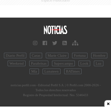
Espacio Publicitario
Diario Perfil
Caras
Marie Claire
Fortuna
Hombre
Weekend
Parabrisas
Supercampo
Look
Luz
Mía
Lunateen
BATimes
noticias.perfil.com - Editorial Perfil S.A.
| © Perfil.com 2006-2026 -
Todos los derechos reservados
Registro de Propiedad Intelectual: Nro. 5346433