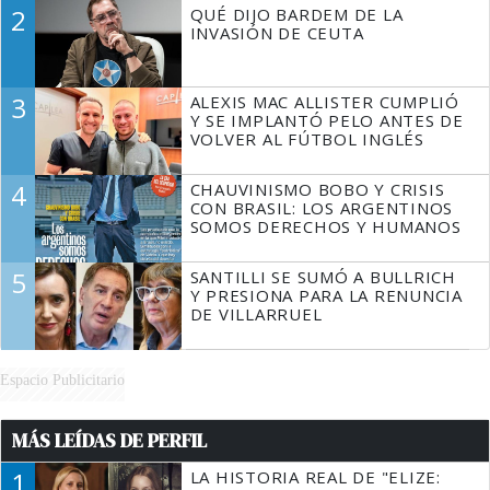
DECIR A LA JUSTICIA LO QUE
2
QUÉ DIJO BARDEM DE LA
TIENE QUE HACER"
INVASIÓN DE CEUTA
3
ALEXIS MAC ALLISTER CUMPLIÓ
Y SE IMPLANTÓ PELO ANTES DE
VOLVER AL FÚTBOL INGLÉS
4
CHAUVINISMO BOBO Y CRISIS
CON BRASIL: LOS ARGENTINOS
SOMOS DERECHOS Y HUMANOS
5
SANTILLI SE SUMÓ A BULLRICH
Y PRESIONA PARA LA RENUNCIA
DE VILLARRUEL
Espacio Publicitario
MÁS LEÍDAS DE PERFIL
1
LA HISTORIA REAL DE "ELIZE: