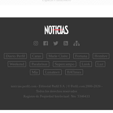
Diario Perfil
Caras
Marie Claire
Fortuna
Hombre
Weekend
Parabrisas
Supercampo
Look
Luz
Mía
Lunateen
BATimes
noticias.perfil.com - Editorial Perfil S.A.
| © Perfil.com 2006-2026 -
Todos los derechos reservados
Registro de Propiedad Intelectual: Nro. 5346433