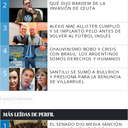
2
QUÉ DIJO BARDEM DE LA
TIENE QUE HACER"
INVASIÓN DE CEUTA
3
ALEXIS MAC ALLISTER CUMPLIÓ
Y SE IMPLANTÓ PELO ANTES DE
VOLVER AL FÚTBOL INGLÉS
4
CHAUVINISMO BOBO Y CRISIS
CON BRASIL: LOS ARGENTINOS
SOMOS DERECHOS Y HUMANOS
5
SANTILLI SE SUMÓ A BULLRICH
Y PRESIONA PARA LA RENUNCIA
DE VILLARRUEL
Espacio Publicitario
MÁS LEÍDAS DE PERFIL
1
EL SENADO DIO MEDIA SANCIÓN