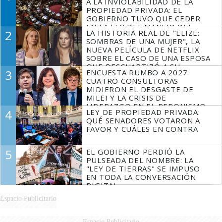
A LA INVIOLABILIDAD DE LA
PROPIEDAD PRIVADA: EL
GOBIERNO TUVO QUE CEDER
EN LA LEY DEL MANEJO DEL
2
LA HISTORIA REAL DE "ELIZE:
FUEGO
SOMBRAS DE UNA MUJER", LA
NUEVA PELÍCULA DE NETFLIX
SOBRE EL CASO DE UNA ESPOSA
QUE DESCUARTIZÓ A SU
3
ENCUESTA RUMBO A 2027:
MARIDO
CUATRO CONSULTORAS
MIDIERON EL DESGASTE DE
MILEI Y LA CRISIS DE
LIDERAZGO EN EL PERONISMO
4
LEY DE PROPIEDAD PRIVADA:
QUÉ SENADORES VOTARON A
FAVOR Y CUÁLES EN CONTRA
5
EL GOBIERNO PERDIÓ LA
PULSEADA DEL NOMBRE: LA
"LEY DE TIERRAS" SE IMPUSO
EN TODA LA CONVERSACIÓN
DIGITAL
Espacio Publicitario
Espacio Publicitario