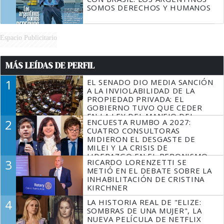
SOMOS DERECHOS Y HUMANOS
Espacio Publicitario
MÁS LEÍDAS DE PERFIL
1
EL SENADO DIO MEDIA SANCIÓN
A LA INVIOLABILIDAD DE LA
PROPIEDAD PRIVADA: EL
GOBIERNO TUVO QUE CEDER
EN LA LEY DEL MANEJO DEL
2
ENCUESTA RUMBO A 2027:
FUEGO
CUATRO CONSULTORAS
MIDIERON EL DESGASTE DE
MILEI Y LA CRISIS DE
LIDERAZGO EN EL PERONISMO
3
RICARDO LORENZETTI SE
METIÓ EN EL DEBATE SOBRE LA
INHABILITACIÓN DE CRISTINA
KIRCHNER
4
LA HISTORIA REAL DE "ELIZE:
SOMBRAS DE UNA MUJER", LA
NUEVA PELÍCULA DE NETFLIX