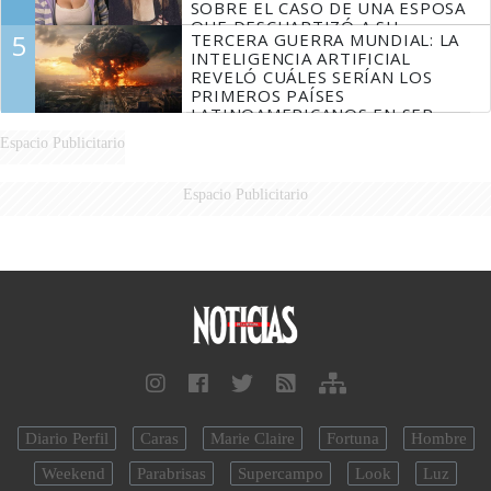
SOBRE EL CASO DE UNA ESPOSA
QUE DESCUARTIZÓ A SU
5
TERCERA GUERRA MUNDIAL: LA
MARIDO
INTELIGENCIA ARTIFICIAL
REVELÓ CUÁLES SERÍAN LOS
PRIMEROS PAÍSES
LATINOAMERICANOS EN SER
DERROTADOS
Espacio Publicitario
Espacio Publicitario
Diario Perfil
Caras
Marie Claire
Fortuna
Hombre
Weekend
Parabrisas
Supercampo
Look
Luz