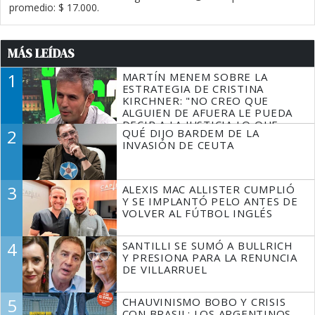
promedio: $ 17.000.
MÁS LEÍDAS
1
MARTÍN MENEM SOBRE LA
ESTRATEGIA DE CRISTINA
KIRCHNER: "NO CREO QUE
ALGUIEN DE AFUERA LE PUEDA
DECIR A LA JUSTICIA LO QUE
2
QUÉ DIJO BARDEM DE LA
TIENE QUE HACER"
INVASIÓN DE CEUTA
3
ALEXIS MAC ALLISTER CUMPLIÓ
Y SE IMPLANTÓ PELO ANTES DE
VOLVER AL FÚTBOL INGLÉS
4
SANTILLI SE SUMÓ A BULLRICH
Y PRESIONA PARA LA RENUNCIA
DE VILLARRUEL
5
CHAUVINISMO BOBO Y CRISIS
CON BRASIL: LOS ARGENTINOS