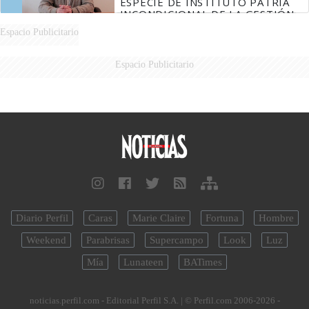
ESPECIE DE INSTITUTO PATRIA
INCONDICIONAL DE LA GESTIÓN
DE MILEI"
Espacio Publicitario
Espacio Publicitario
Diario Perfil
Caras
Marie Claire
Fortuna
Hombre
Weekend
Parabrisas
Supercampo
Look
Luz
Mía
Lunateen
BATimes
noticias.perfil.com - Editorial Perfil S.A.
| © Perfil.com 2006-2026 -