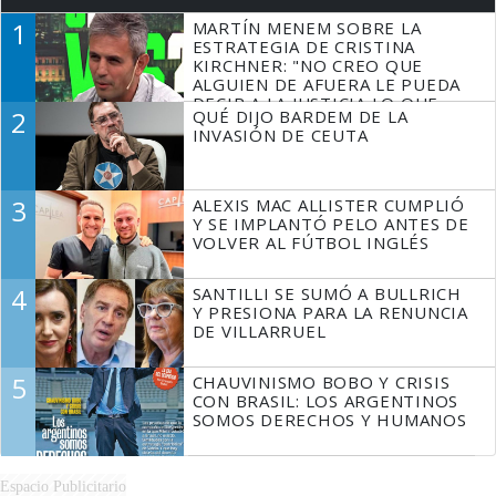
1
MARTÍN MENEM SOBRE LA
ESTRATEGIA DE CRISTINA
KIRCHNER: "NO CREO QUE
ALGUIEN DE AFUERA LE PUEDA
DECIR A LA JUSTICIA LO QUE
2
QUÉ DIJO BARDEM DE LA
TIENE QUE HACER"
INVASIÓN DE CEUTA
3
ALEXIS MAC ALLISTER CUMPLIÓ
Y SE IMPLANTÓ PELO ANTES DE
VOLVER AL FÚTBOL INGLÉS
4
SANTILLI SE SUMÓ A BULLRICH
Y PRESIONA PARA LA RENUNCIA
DE VILLARRUEL
5
CHAUVINISMO BOBO Y CRISIS
CON BRASIL: LOS ARGENTINOS
SOMOS DERECHOS Y HUMANOS
Espacio Publicitario