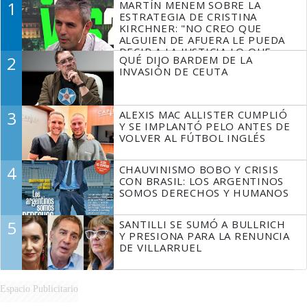
1
MARTÍN MENEM SOBRE LA
ESTRATEGIA DE CRISTINA
KIRCHNER: "NO CREO QUE
ALGUIEN DE AFUERA LE PUEDA
DECIR A LA JUSTICIA LO QUE
2
QUÉ DIJO BARDEM DE LA
TIENE QUE HACER"
INVASIÓN DE CEUTA
3
ALEXIS MAC ALLISTER CUMPLIÓ
Y SE IMPLANTÓ PELO ANTES DE
VOLVER AL FÚTBOL INGLÉS
4
CHAUVINISMO BOBO Y CRISIS
CON BRASIL: LOS ARGENTINOS
SOMOS DERECHOS Y HUMANOS
5
SANTILLI SE SUMÓ A BULLRICH
Y PRESIONA PARA LA RENUNCIA
DE VILLARRUEL
Espacio Publicitario