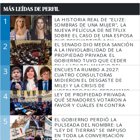
MÁS LEÍDAS DE PERFIL
1
LA HISTORIA REAL DE "ELIZE:
SOMBRAS DE UNA MUJER", LA
NUEVA PELÍCULA DE NETFLIX
SOBRE EL CASO DE UNA ESPOSA
QUE DESCUARTIZÓ A SU
2
EL SENADO DIO MEDIA SANCIÓN
MARIDO
A LA INVIOLABILIDAD DE LA
PROPIEDAD PRIVADA: EL
GOBIERNO TUVO QUE CEDER
EN LA LEY DEL MANEJO DEL
3
ENCUESTA RUMBO A 2027:
FUEGO
CUATRO CONSULTORAS
MIDIERON EL DESGASTE DE
MILEI Y LA CRISIS DE
LIDERAZGO EN EL PERONISMO
4
LEY DE PROPIEDAD PRIVADA:
QUÉ SENADORES VOTARON A
FAVOR Y CUÁLES EN CONTRA
5
EL GOBIERNO PERDIÓ LA
PULSEADA DEL NOMBRE: LA
"LEY DE TIERRAS" SE IMPUSO
EN TODA LA CONVERSACIÓN