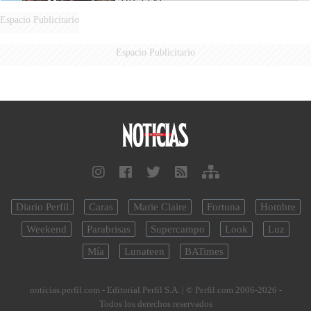
DIGITAL
Espacio Publicitario
Espacio Publicitario
Diario Perfil
Caras
Marie Claire
Fortuna
Hombre
Weekend
Parabrisas
Supercampo
Look
Luz
Mía
Lunateen
BATimes
noticias.perfil.com - Editorial Perfil S.A.
| © Perfil.com 2006-2026 -
Todos los derechos reservados