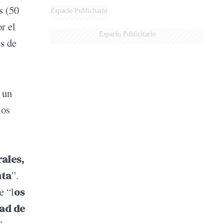
s (50
DE MILEI"
Espacio Publicitario
r el
Espacio Publicitario
es de
 un
los
rales,
nta
”.
e “l
os
dad de