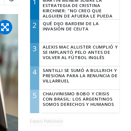
1
MARTÍN MENEM SOBRE LA
ESTRATEGIA DE CRISTINA
KIRCHNER: "NO CREO QUE
ALGUIEN DE AFUERA LE PUEDA
DECIR A LA JUSTICIA LO QUE
2
QUÉ DIJO BARDEM DE LA
TIENE QUE HACER"
INVASIÓN DE CEUTA
3
ALEXIS MAC ALLISTER CUMPLIÓ Y
SE IMPLANTÓ PELO ANTES DE
VOLVER AL FÚTBOL INGLÉS
4
SANTILLI SE SUMÓ A BULLRICH Y
PRESIONA PARA LA RENUNCIA DE
VILLARRUEL
5
CHAUVINISMO BOBO Y CRISIS
CON BRASIL: LOS ARGENTINOS
SOMOS DERECHOS Y HUMANOS
Espacio Publicitario