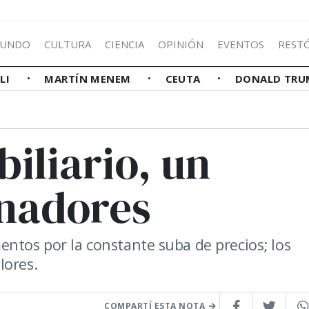
UNDO
CULTURA
CIENCIA
OPINIÓN
EVENTOS
REST
LLI
MARTÍN MENEM
CEUTA
DONALD TRU
iliario, un
anadores
entos por la constante suba de precios; los
lores.
COMPARTÍ ESTA NOTA