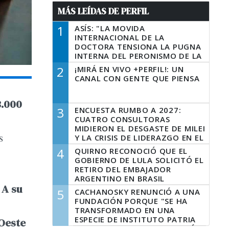
MÁS LEÍDAS DE PERFIL
1
ASÍS: "LA MOVIDA
INTERNACIONAL DE LA
DOCTORA TENSIONA LA PUGNA
INTERNA DEL PERONISMO DE LA
PROVINCIA DEL PECADO"
2
¡MIRÁ EN VIVO +PERFIL!: UN
CANAL CON GENTE QUE PIENSA
3.000
3
ENCUESTA RUMBO A 2027:
CUATRO CONSULTORAS
MIDIERON EL DESGASTE DE MILEI
s
Y LA CRISIS DE LIDERAZGO EN EL
PERONISMO
4
QUIRNO RECONOCIÓ QUE EL
GOBIERNO DE LULA SOLICITÓ EL
RETIRO DEL EMBAJADOR
ARGENTINO EN BRASIL
 A su
5
CACHANOSKY RENUNCIÓ A UNA
FUNDACIÓN PORQUE "SE HA
TRANSFORMADO EN UNA
ESPECIE DE INSTITUTO PATRIA
Oeste
INCONDICIONAL DE LA GESTIÓN