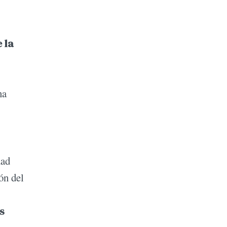
 la
na
dad
ón del
s