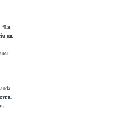
 “
La
ría un
ener
manda
evra
,
las