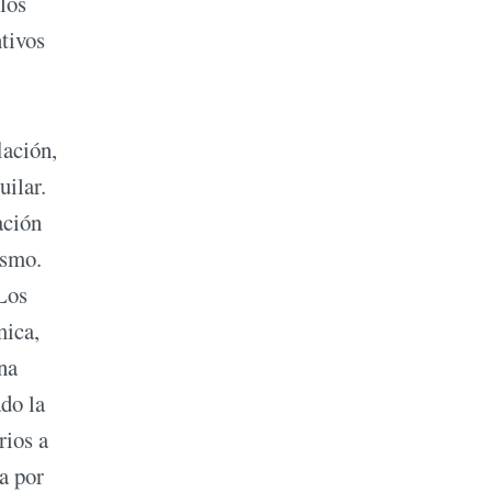
 los
ntivos
lación,
uilar.
ación
ismo.
“Los
mica,
ina
do la
rios a
ta por