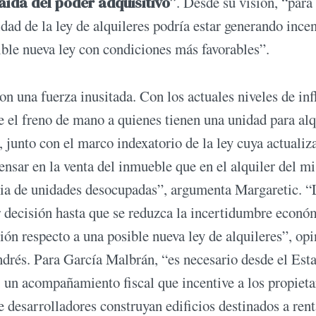
aída del poder adquisitivo”
. Desde su visión, “para
idad de la ley de alquileres podría estar generando ince
ible nueva ley con condiciones más favorables”.
 una fuerza inusitada. Con los actuales niveles de inf
e el freno de mano a quienes tienen una unidad para alq
 junto con el marco indexatorio de la ley cuya actualiz
ensar en la venta del inmueble que en el alquiler del m
ncia de unidades desocupadas”, argumenta Margaretic. 
er decisión hasta que se reduzca la incertidumbre econó
ción respecto a una posible nueva ley de alquileres”, op
ndrés. Para García Malbrán, “es necesario desde el Esta
, un acompañamiento fiscal que incentive a los propieta
ue desarrolladores construyan edificios destinados a ren