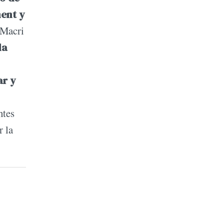
ent y
 Macri
la
ar y
ntes
r la