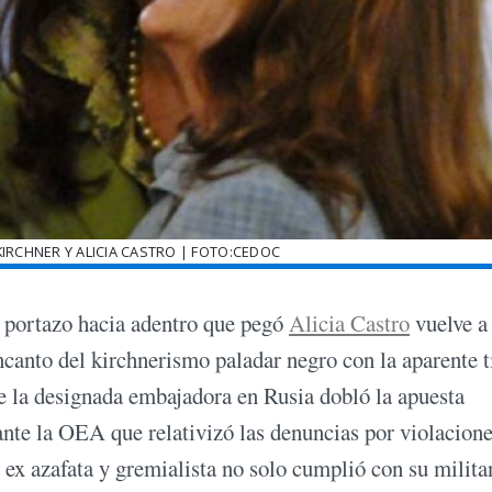
IRCHNER Y ALICIA CASTRO | FOTO:CEDOC
l portazo hacia adentro que pegó
Alicia Castro
vuelve a
ncanto del kirchnerismo paladar negro con la aparente t
 la designada embajadora en Rusia dobló la apuesta
nte la OEA que relativizó las denuncias por violacione
ex azafata y gremialista no solo cumplió con su milita