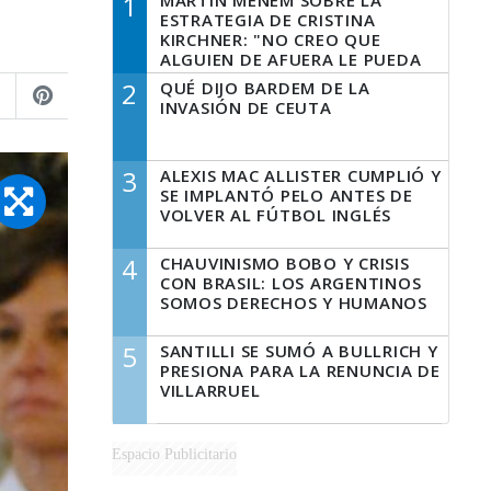
1
MARTÍN MENEM SOBRE LA
ESTRATEGIA DE CRISTINA
KIRCHNER: "NO CREO QUE
ALGUIEN DE AFUERA LE PUEDA
DECIR A LA JUSTICIA LO QUE
2
QUÉ DIJO BARDEM DE LA
TIENE QUE HACER"
INVASIÓN DE CEUTA
3
ALEXIS MAC ALLISTER CUMPLIÓ Y
SE IMPLANTÓ PELO ANTES DE
VOLVER AL FÚTBOL INGLÉS
4
CHAUVINISMO BOBO Y CRISIS
CON BRASIL: LOS ARGENTINOS
SOMOS DERECHOS Y HUMANOS
5
SANTILLI SE SUMÓ A BULLRICH Y
PRESIONA PARA LA RENUNCIA DE
VILLARRUEL
Espacio Publicitario