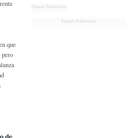
rente
Espacio Publicitario
Espacio Publicitario
 en que
, pero
alanza
ad
a
l
o de