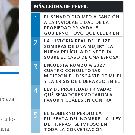
MÁS LEÍDAS DE PERFIL
1
EL SENADO DIO MEDIA SANCIÓN
A LA INVIOLABILIDAD DE LA
PROPIEDAD PRIVADA: EL
GOBIERNO TUVO QUE CEDER EN
LA LEY DEL MANEJO DEL FUEGO
2
LA HISTORIA REAL DE "ELIZE:
SOMBRAS DE UNA MUJER", LA
NUEVA PELÍCULA DE NETFLIX
SOBRE EL CASO DE UNA ESPOSA
QUE DESCUARTIZÓ A SU
3
ENCUESTA RUMBO A 2027:
MARIDO
CUATRO CONSULTORAS
MIDIERON EL DESGASTE DE MILEI
Y LA CRISIS DE LIDERAZGO EN EL
PERONISMO
4
LEY DE PROPIEDAD PRIVADA:
QUÉ SENADORES VOTARON A
ibieza
FAVOR Y CUÁLES EN CONTRA
5
EL GOBIERNO PERDIÓ LA
s a los
PULSEADA DEL NOMBRE: LA "LEY
DE TIERRAS" SE IMPUSO EN
ncia
TODA LA CONVERSACIÓN
DIGITAL