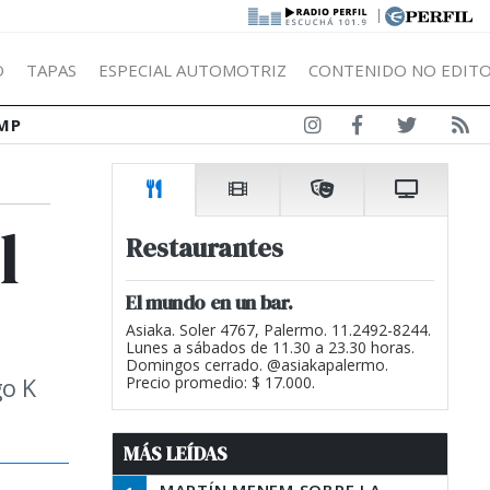
|
Ó
TAPAS
ESPECIAL AUTOMOTRIZ
CONTENIDO NO EDITO
MP
l
Restaurantes
El mundo en un bar.
Asiaka. Soler 4767, Palermo. 11.2492-8244.
Lunes a sábados de 11.30 a 23.30 horas.
Domingos cerrado. @asiakapalermo.
go K
Precio promedio: $ 17.000.
MÁS LEÍDAS