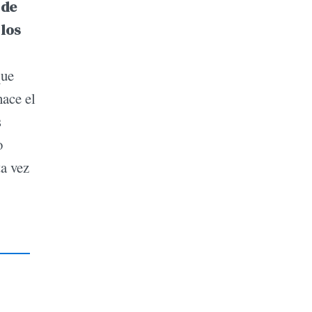
 de
 los
que
hace el
s
o
ta vez