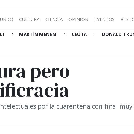
UNDO
CULTURA
CIENCIA
OPINIÓN
EVENTOS
REST
LLI
MARTÍN MENEM
CEUTA
DONALD TRU
ura pero
ficracia
ntelectuales por la cuarentena con final muy