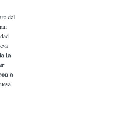
aro del
han
rdad
ueva
a la
er
ron a
nueva