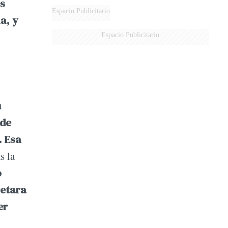
s
Espacio Publicitario
a, y
Espacio Publicitario
u
 de
. Esa
s la
o
retara
er