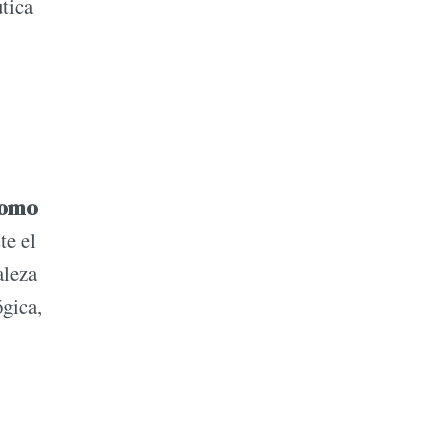
utica
como
te el
aleza
ógica,