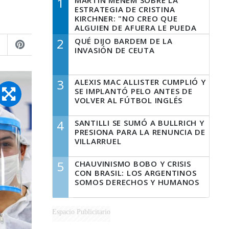
1
MARTÍN MENEM SOBRE LA
ESTRATEGIA DE CRISTINA
KIRCHNER: "NO CREO QUE
ALGUIEN DE AFUERA LE PUEDA
DECIR A LA JUSTICIA LO QUE
2
QUÉ DIJO BARDEM DE LA
TIENE QUE HACER"
INVASIÓN DE CEUTA
3
ALEXIS MAC ALLISTER CUMPLIÓ Y
SE IMPLANTÓ PELO ANTES DE
VOLVER AL FÚTBOL INGLÉS
4
SANTILLI SE SUMÓ A BULLRICH Y
PRESIONA PARA LA RENUNCIA DE
VILLARRUEL
5
CHAUVINISMO BOBO Y CRISIS
CON BRASIL: LOS ARGENTINOS
SOMOS DERECHOS Y HUMANOS
Espacio Publicitario