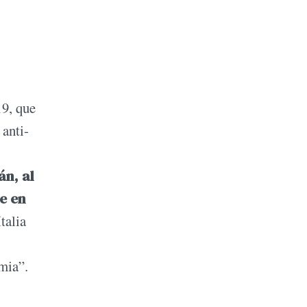
19, que
 anti-
án, al
e en
talia
emia”.