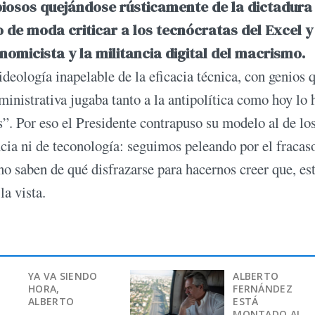
iosos quejándose rústicamente de la dictadura
o de moda criticar a los tecnócratas del Excel y
omicista y la militancia digital del macrismo.
eología inapelable de la eficacia técnica, con genios 
inistrativa jugaba tanto a la antipolítica como hoy lo 
s”. Por eso el Presidente contrapuso su modelo al de lo
cia ni de teconología: seguimos peleando por el fracas
no saben de qué disfrazarse para hacernos creer que, es
la vista.
YA VA SIENDO
ALBERTO
HORA,
FERNÁNDEZ
ALBERTO
ESTÁ
MONTADO AL