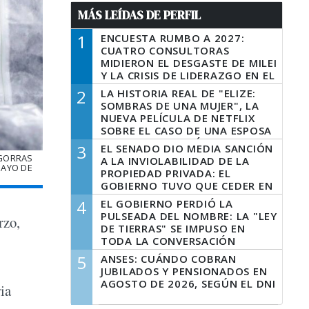
MÁS LEÍDAS DE PERFIL
1
ENCUESTA RUMBO A 2027:
CUATRO CONSULTORAS
MIDIERON EL DESGASTE DE MILEI
Y LA CRISIS DE LIDERAZGO EN EL
PERONISMO
2
LA HISTORIA REAL DE "ELIZE:
SOMBRAS DE UNA MUJER", LA
NUEVA PELÍCULA DE NETFLIX
SOBRE EL CASO DE UNA ESPOSA
QUE DESCUARTIZÓ A SU
3
EL SENADO DIO MEDIA SANCIÓN
MARIDO
 GORRAS
A LA INVIOLABILIDAD DE LA
MAYO DE
PROPIEDAD PRIVADA: EL
GOBIERNO TUVO QUE CEDER EN
LA LEY DEL MANEJO DEL FUEGO
4
EL GOBIERNO PERDIÓ LA
PULSEADA DEL NOMBRE: LA "LEY
rzo,
DE TIERRAS" SE IMPUSO EN
TODA LA CONVERSACIÓN
DIGITAL
5
ANSES: CUÁNDO COBRAN
JUBILADOS Y PENSIONADOS EN
AGOSTO DE 2026, SEGÚN EL DNI
ria