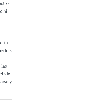
estros
ue ni
ierta
iedras
 las
clado,
tersa y