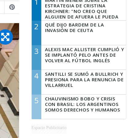
1
MARTÍN MENEM SOBRE LA
ESTRATEGIA DE CRISTINA
KIRCHNER: "NO CREO QUE
ALGUIEN DE AFUERA LE PUEDA
DECIR A LA JUSTICIA LO QUE
2
QUÉ DIJO BARDEM DE LA
TIENE QUE HACER"
INVASIÓN DE CEUTA
3
ALEXIS MAC ALLISTER CUMPLIÓ Y
SE IMPLANTÓ PELO ANTES DE
VOLVER AL FÚTBOL INGLÉS
4
SANTILLI SE SUMÓ A BULLRICH Y
PRESIONA PARA LA RENUNCIA DE
VILLARRUEL
5
CHAUVINISMO BOBO Y CRISIS
CON BRASIL: LOS ARGENTINOS
SOMOS DERECHOS Y HUMANOS
Espacio Publicitario