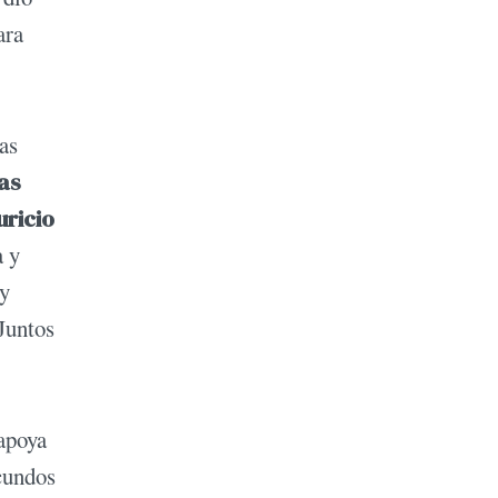
ara
as
as
ricio
a y
 y
 Juntos
 apoya
acundos