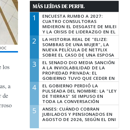
MÁS LEÍDAS DE PERFIL
1
ENCUESTA RUMBO A 2027:
CUATRO CONSULTORAS
MIDIERON EL DESGASTE DE MILEI
Y LA CRISIS DE LIDERAZGO EN EL
PERONISMO
2
LA HISTORIA REAL DE "ELIZE:
SOMBRAS DE UNA MUJER", LA
EDOC
NUEVA PELÍCULA DE NETFLIX
SOBRE EL CASO DE UNA ESPOSA
QUE DESCUARTIZÓ A SU
3
EL SENADO DIO MEDIA SANCIÓN
MARIDO
e los
A LA INVIOLABILIDAD DE LA
PROPIEDAD PRIVADA: EL
GOBIERNO TUVO QUE CEDER EN
LA LEY DEL MANEJO DEL FUEGO
as, a
4
EL GOBIERNO PERDIÓ LA
PULSEADA DEL NOMBRE: LA "LEY
r de
DE TIERRAS" SE IMPUSO EN
TODA LA CONVERSACIÓN
rroso
DIGITAL
5
ANSES: CUÁNDO COBRAN
JUBILADOS Y PENSIONADOS EN
AGOSTO DE 2026, SEGÚN EL DNI