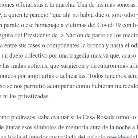
iones oficialistas a la marcha. Una de las más sonoras 
r
, a quien le pareció “que ahí no había duelo, sino odio 
n paralelo ese homenaje a víctimas del Covid-19 con lo
figura del Presidente de la Nación de parte de los medi
entre sus fases o componentes la bronca y hasta el odi
 un duelo colectivo por una tragedia masiva que, acaso
de las malas noticias, que surgieron y circularon más all
nicos por ampliarlas o achicarlas. Todos tenemos sere
s no se nos permitió acompañar como hubieran merecido
 ni las privatizadas.
como piedrazos, cabe evaluar si la Casa Rosada tomó -o
de juntar esos símbolos de memoria dura de la noche a 
a hacia el interior custodiado del palacio presidencial