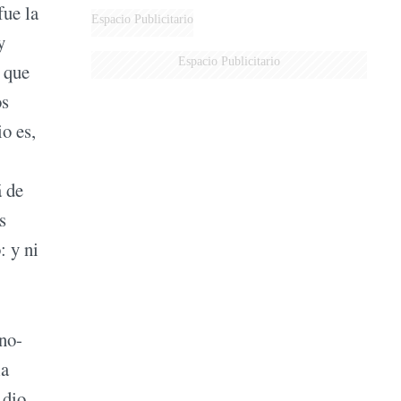
fue la
Espacio Publicitario
y
Espacio Publicitario
 que
os
o es,
á de
s
: y ni
 no-
la
 dio