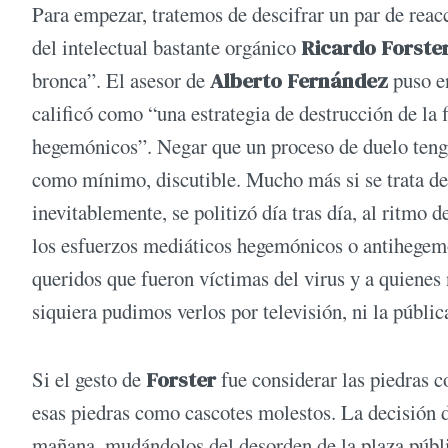
Para empezar, tratemos de descifrar un par de reacc
del intelectual bastante orgánico
Ricardo Forste
bronca”. El asesor de
Alberto Fernández
puso e
calificó como “una estrategia de destrucción de la 
hegemónicos”. Negar que un proceso de duelo tenga 
como mínimo, discutible. Mucho más si se trata de
inevitablemente, se politizó día tras día, al ritmo 
los esfuerzos mediáticos hegemónicos o antihegemó
queridos que fueron víctimas del virus y a quiene
siquiera pudimos verlos por televisión, ni la pública
Si el gesto de
Forster
fue considerar las piedras 
esas piedras como cascotes molestos. La decisión 
mañana, mudándolos del desorden de la plaza públic