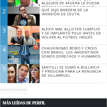
ALGUIEN DE AFUERA LE PUEDA
DECIR A LA JUSTICIA LO QUE
2
QUÉ DIJO BARDEM DE LA
TIENE QUE HACER"
INVASIÓN DE CEUTA
3
ALEXIS MAC ALLISTER CUMPLIÓ
Y SE IMPLANTÓ PELO ANTES DE
VOLVER AL FÚTBOL INGLÉS
4
CHAUVINISMO BOBO Y CRISIS
CON BRASIL: LOS ARGENTINOS
SOMOS DERECHOS Y HUMANOS
5
SANTILLI SE SUMÓ A BULLRICH
Y PRESIONA PARA LA RENUNCIA
DE VILLARRUEL
Espacio Publicitario
MÁS LEÍDAS DE PERFIL