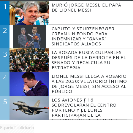
1
MURIÓ JORGE MESSI, EL PAPÁ
DE LIONEL MESSI
2
CAPUTO Y STURZENEGGER
CREAN UN FONDO PARA
INDEMNIZAR Y “GANAR”
SINDICATOS ALIADOS
3
LA ROSADA BUSCA CULPABLES
DESPUÉS DE LA DERROTA EN EL
SENADO Y RECALCULA SU
ESTRATEGIA
4
LIONEL MESSI LLEGA A ROSARIO
A LAS 20.30: VELATORIO ÍNTIMO
DE JORGE MESSI, SIN ACCESO AL
PÚBLICO
5
LOS AVIONES F 16
SOBREVOLARÁN EL CENTRO
PORTEÑO Y EL LUNES
PARTICIPARÁN DE LA
CELEBRACIÓN DE LA FUERZA
AÉREA
Espacio Publicitario