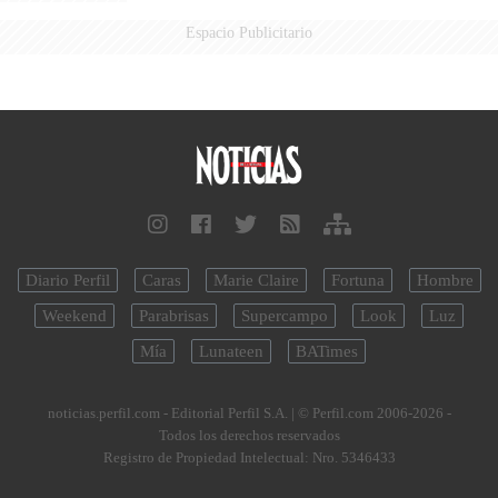
Espacio Publicitario
Diario Perfil
Caras
Marie Claire
Fortuna
Hombre
Weekend
Parabrisas
Supercampo
Look
Luz
Mía
Lunateen
BATimes
noticias.perfil.com - Editorial Perfil S.A.
| © Perfil.com 2006-2026 -
Todos los derechos reservados
Registro de Propiedad Intelectual: Nro. 5346433