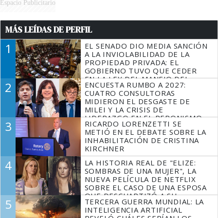
Espacio Publicitario
MÁS LEÍDAS DE PERFIL
1
EL SENADO DIO MEDIA SANCIÓN
A LA INVIOLABILIDAD DE LA
PROPIEDAD PRIVADA: EL
GOBIERNO TUVO QUE CEDER
EN LA LEY DEL MANEJO DEL
2
ENCUESTA RUMBO A 2027:
FUEGO
CUATRO CONSULTORAS
MIDIERON EL DESGASTE DE
MILEI Y LA CRISIS DE
LIDERAZGO EN EL PERONISMO
3
RICARDO LORENZETTI SE
METIÓ EN EL DEBATE SOBRE LA
INHABILITACIÓN DE CRISTINA
KIRCHNER
4
LA HISTORIA REAL DE "ELIZE:
SOMBRAS DE UNA MUJER", LA
NUEVA PELÍCULA DE NETFLIX
SOBRE EL CASO DE UNA ESPOSA
QUE DESCUARTIZÓ A SU
5
TERCERA GUERRA MUNDIAL: LA
MARIDO
INTELIGENCIA ARTIFICIAL