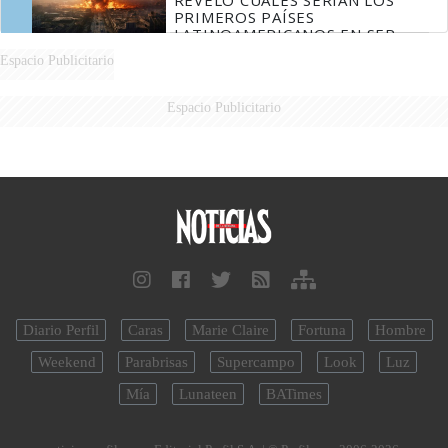
REVELÓ CUÁLES SERÍAN LOS
PRIMEROS PAÍSES
LATINOAMERICANOS EN SER
DERROTADOS
Espacio Publicitario
Espacio Publicitario
Diario Perfil
Caras
Marie Claire
Fortuna
Hombre
Weekend
Parabrisas
Supercampo
Look
Luz
Mía
Lunateen
BATimes