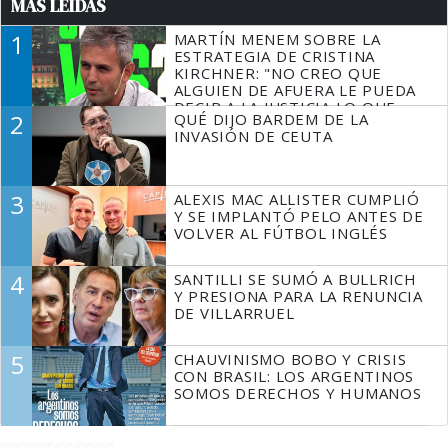
MÁS LEÍDAS
1
MARTÍN MENEM SOBRE LA
ESTRATEGIA DE CRISTINA
KIRCHNER: "NO CREO QUE
ALGUIEN DE AFUERA LE PUEDA
DECIR A LA JUSTICIA LO QUE
2
QUÉ DIJO BARDEM DE LA
TIENE QUE HACER"
INVASIÓN DE CEUTA
3
ALEXIS MAC ALLISTER CUMPLIÓ
Y SE IMPLANTÓ PELO ANTES DE
VOLVER AL FÚTBOL INGLÉS
4
SANTILLI SE SUMÓ A BULLRICH
Y PRESIONA PARA LA RENUNCIA
DE VILLARRUEL
5
CHAUVINISMO BOBO Y CRISIS
CON BRASIL: LOS ARGENTINOS
SOMOS DERECHOS Y HUMANOS