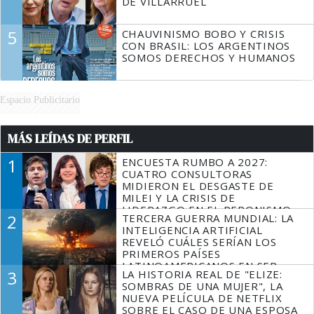
DE VILLARRUEL
5
CHAUVINISMO BOBO Y CRISIS
CON BRASIL: LOS ARGENTINOS
SOMOS DERECHOS Y HUMANOS
Espacio Publicitario
MÁS LEÍDAS DE PERFIL
1
ENCUESTA RUMBO A 2027:
CUATRO CONSULTORAS
MIDIERON EL DESGASTE DE
MILEI Y LA CRISIS DE
LIDERAZGO EN EL PERONISMO
2
TERCERA GUERRA MUNDIAL: LA
INTELIGENCIA ARTIFICIAL
REVELÓ CUÁLES SERÍAN LOS
PRIMEROS PAÍSES
LATINOAMERICANOS EN SER
3
LA HISTORIA REAL DE "ELIZE:
DERROTADOS
SOMBRAS DE UNA MUJER", LA
NUEVA PELÍCULA DE NETFLIX
SOBRE EL CASO DE UNA ESPOSA