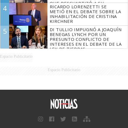
QUE DESCUARTIZÓ A SU
4
RICARDO LORENZETTI SE
MARIDO
METIÓ EN EL DEBATE SOBRE LA
INHABILITACIÓN DE CRISTINA
KIRCHNER
5
DI TULLIO IMPUGNÓ A JOAQUÍN
BENEGAS LYNCH POR UN
PRESUNTO CONFLICTO DE
INTERESES EN EL DEBATE DE LA
LEY DE TIERRAS
Espacio Publicitario
Espacio Publicitario