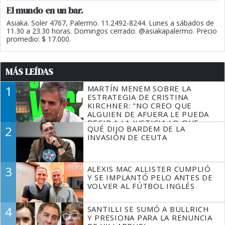
El mundo en un bar.
Asiaka. Soler 4767, Palermo. 11.2492-8244. Lunes a sábados de
11.30 a 23.30 horas. Domingos cerrado. @asiakapalermo. Precio
promedio: $ 17.000.
MÁS LEÍDAS
1
MARTÍN MENEM SOBRE LA
ESTRATEGIA DE CRISTINA
KIRCHNER: "NO CREO QUE
ALGUIEN DE AFUERA LE PUEDA
DECIR A LA JUSTICIA LO QUE
2
QUÉ DIJO BARDEM DE LA
TIENE QUE HACER"
INVASIÓN DE CEUTA
3
ALEXIS MAC ALLISTER CUMPLIÓ
Y SE IMPLANTÓ PELO ANTES DE
VOLVER AL FÚTBOL INGLÉS
4
SANTILLI SE SUMÓ A BULLRICH
Y PRESIONA PARA LA RENUNCIA