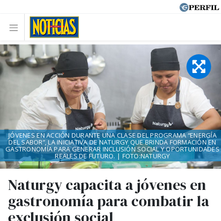
JÓVENES EN ACCIÓN DURANTE UNA CLASE DEL PROGRAMA “ENERGÍA
DEL SABOR”, LA INICIATIVA DE NATURGY QUE BRINDA FORMACIÓN EN
GASTRONOMÍA PARA GENERAR INCLUSIÓN SOCIAL Y OPORTUNIDADES
REALES DE FUTURO. | FOTO:NATURGY
Naturgy capacita a jóvenes en
gastronomía para combatir la
exclusión social