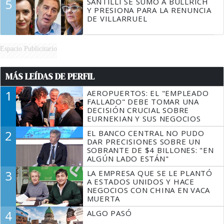
5
SANTILLI SE SUMÓ A BULLRICH
Y PRESIONA PARA LA RENUNCIA
DE VILLARRUEL
Espacio Publicitario
MÁS LEÍDAS DE PERFIL
1
AEROPUERTOS: EL "EMPLEADO
FALLADO" DEBE TOMAR UNA
DECISIÓN CRUCIAL SOBRE
EURNEKIAN Y SUS NEGOCIOS
2
EL BANCO CENTRAL NO PUDO
DAR PRECISIONES SOBRE UN
SOBRANTE DE $4 BILLONES: "EN
ALGÚN LADO ESTÁN"
3
LA EMPRESA QUE SE LE PLANTÓ
A ESTADOS UNIDOS Y HACE
NEGOCIOS CON CHINA EN VACA
MUERTA
4
ALGO PASÓ