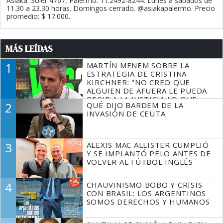
Asiaka. Soler 4767, Palermo. 11.2492-8244. Lunes a sábados de
11.30 a 23.30 horas. Domingos cerrado. @asiakapalermo. Precio
promedio: $ 17.000.
MÁS LEÍDAS
1
MARTÍN MENEM SOBRE LA
ESTRATEGIA DE CRISTINA
KIRCHNER: "NO CREO QUE
ALGUIEN DE AFUERA LE PUEDA
DECIR A LA JUSTICIA LO QUE
2
QUÉ DIJO BARDEM DE LA
TIENE QUE HACER"
INVASIÓN DE CEUTA
3
ALEXIS MAC ALLISTER CUMPLIÓ
Y SE IMPLANTÓ PELO ANTES DE
VOLVER AL FÚTBOL INGLÉS
4
CHAUVINISMO BOBO Y CRISIS
CON BRASIL: LOS ARGENTINOS
SOMOS DERECHOS Y HUMANOS