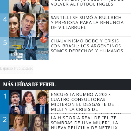
VOLVER AL FÚTBOL INGLÉS
4
SANTILLI SE SUMÓ A BULLRICH
Y PRESIONA PARA LA RENUNCIA
DE VILLARRUEL
5
CHAUVINISMO BOBO Y CRISIS
CON BRASIL: LOS ARGENTINOS
SOMOS DERECHOS Y HUMANOS
Espacio Publicitario
MÁS LEÍDAS DE PERFIL
1
ENCUESTA RUMBO A 2027:
CUATRO CONSULTORAS
MIDIERON EL DESGASTE DE
MILEI Y LA CRISIS DE
LIDERAZGO EN EL PERONISMO
2
LA HISTORIA REAL DE "ELIZE:
SOMBRAS DE UNA MUJER", LA
NUEVA PELÍCULA DE NETFLIX