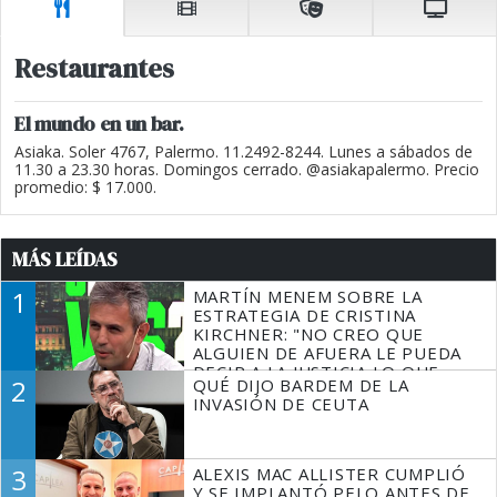
Restaurantes
El mundo en un bar.
Asiaka. Soler 4767, Palermo. 11.2492-8244. Lunes a sábados de
11.30 a 23.30 horas. Domingos cerrado. @asiakapalermo. Precio
promedio: $ 17.000.
MÁS LEÍDAS
1
MARTÍN MENEM SOBRE LA
ESTRATEGIA DE CRISTINA
KIRCHNER: "NO CREO QUE
ALGUIEN DE AFUERA LE PUEDA
DECIR A LA JUSTICIA LO QUE
2
QUÉ DIJO BARDEM DE LA
TIENE QUE HACER"
INVASIÓN DE CEUTA
3
ALEXIS MAC ALLISTER CUMPLIÓ
Y SE IMPLANTÓ PELO ANTES DE