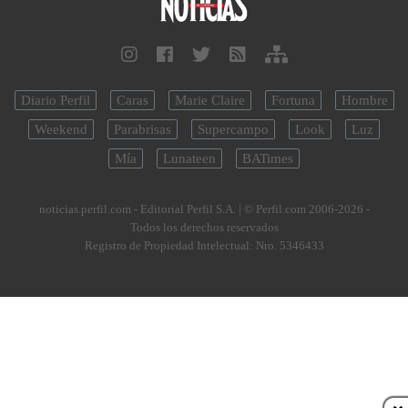
Diario Perfil
Caras
Marie Claire
Fortuna
Hombre
Weekend
Parabrisas
Supercampo
Look
Luz
Mía
Lunateen
BATimes
noticias.perfil.com - Editorial Perfil S.A.
| © Perfil.com 2006-2026 -
Todos los derechos reservados
Registro de Propiedad Intelectual: Nro. 5346433