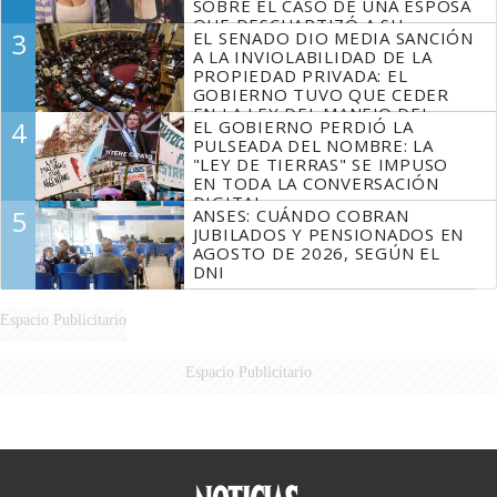
SOBRE EL CASO DE UNA ESPOSA
QUE DESCUARTIZÓ A SU
3
EL SENADO DIO MEDIA SANCIÓN
MARIDO
A LA INVIOLABILIDAD DE LA
PROPIEDAD PRIVADA: EL
GOBIERNO TUVO QUE CEDER
EN LA LEY DEL MANEJO DEL
4
EL GOBIERNO PERDIÓ LA
FUEGO
PULSEADA DEL NOMBRE: LA
"LEY DE TIERRAS" SE IMPUSO
EN TODA LA CONVERSACIÓN
DIGITAL
5
ANSES: CUÁNDO COBRAN
JUBILADOS Y PENSIONADOS EN
AGOSTO DE 2026, SEGÚN EL
DNI
Espacio Publicitario
Espacio Publicitario