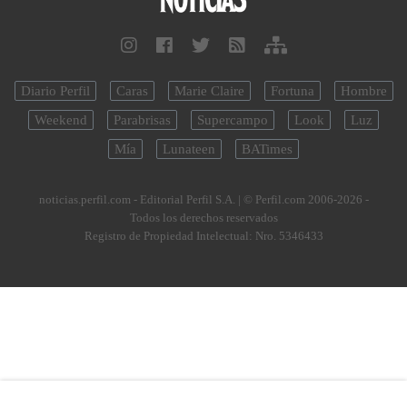
Diario Perfil
Caras
Marie Claire
Fortuna
Hombre
Weekend
Parabrisas
Supercampo
Look
Luz
Mía
Lunateen
BATimes
noticias.perfil.com - Editorial Perfil S.A.
| © Perfil.com 2006-2026 -
Todos los derechos reservados
Registro de Propiedad Intelectual: Nro. 5346433