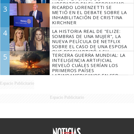
LIDERAZGO EN EL PERONISMO
3
RICARDO LORENZETTI SE
METIÓ EN EL DEBATE SOBRE LA
INHABILITACIÓN DE CRISTINA
KIRCHNER
4
LA HISTORIA REAL DE "ELIZE:
SOMBRAS DE UNA MUJER", LA
NUEVA PELÍCULA DE NETFLIX
SOBRE EL CASO DE UNA ESPOSA
QUE DESCUARTIZÓ A SU
5
TERCERA GUERRA MUNDIAL: LA
MARIDO
INTELIGENCIA ARTIFICIAL
REVELÓ CUÁLES SERÍAN LOS
PRIMEROS PAÍSES
LATINOAMERICANOS EN SER
DERROTADOS
Espacio Publicitario
Espacio Publicitario