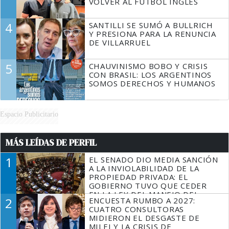
VOLVER AL FÚTBOL INGLÉS
4
SANTILLI SE SUMÓ A BULLRICH
Y PRESIONA PARA LA RENUNCIA
DE VILLARRUEL
5
CHAUVINISMO BOBO Y CRISIS
CON BRASIL: LOS ARGENTINOS
SOMOS DERECHOS Y HUMANOS
Espacio Publicitario
MÁS LEÍDAS DE PERFIL
1
EL SENADO DIO MEDIA SANCIÓN
A LA INVIOLABILIDAD DE LA
PROPIEDAD PRIVADA: EL
GOBIERNO TUVO QUE CEDER
EN LA LEY DEL MANEJO DEL
2
ENCUESTA RUMBO A 2027:
FUEGO
CUATRO CONSULTORAS
MIDIERON EL DESGASTE DE
MILEI Y LA CRISIS DE