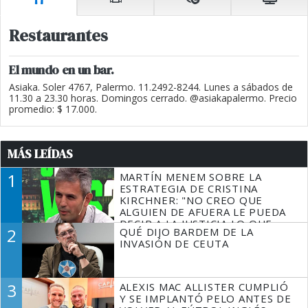
Restaurantes
El mundo en un bar.
Asiaka. Soler 4767, Palermo. 11.2492-8244. Lunes a sábados de
11.30 a 23.30 horas. Domingos cerrado. @asiakapalermo. Precio
promedio: $ 17.000.
MÁS LEÍDAS
1
MARTÍN MENEM SOBRE LA
ESTRATEGIA DE CRISTINA
KIRCHNER: "NO CREO QUE
ALGUIEN DE AFUERA LE PUEDA
DECIR A LA JUSTICIA LO QUE
2
QUÉ DIJO BARDEM DE LA
TIENE QUE HACER"
INVASIÓN DE CEUTA
3
ALEXIS MAC ALLISTER CUMPLIÓ
Y SE IMPLANTÓ PELO ANTES DE