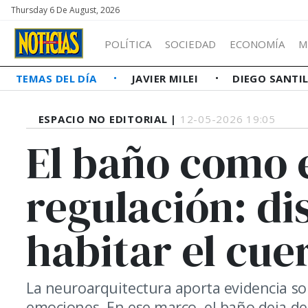
Thursday 6 De August, 2026
POLÍTICA
SOCIEDAD
ECONOMÍA
M
TEMAS DEL DÍA
JAVIER MILEI
DIEGO SANTI
ESPACIO NO EDITORIAL |
12-05-2026 19:05
El baño como 
regulación: di
habitar el cue
La neuroarquitectura aporta evidencia so
emociones. En ese marco, el baño deja de 