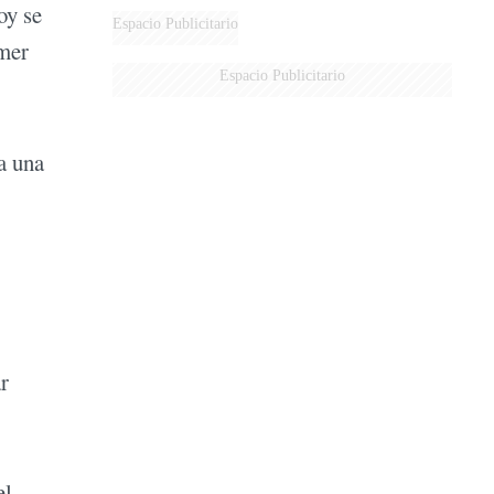
oy se
Espacio Publicitario
imer
Espacio Publicitario
a una
r
el