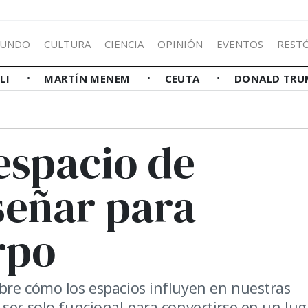
UNDO
CULTURA
CIENCIA
OPINIÓN
EVENTOS
REST
LLI
MARTÍN MENEM
CEUTA
DONALD TRU
espacio de
señar para
rpo
bre cómo los espacios influyen en nuestras
ser solo funcional para convertirse en un lug