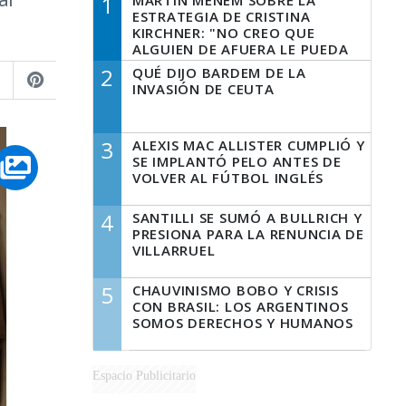
1
MARTÍN MENEM SOBRE LA
ESTRATEGIA DE CRISTINA
KIRCHNER: "NO CREO QUE
ALGUIEN DE AFUERA LE PUEDA
DECIR A LA JUSTICIA LO QUE
2
QUÉ DIJO BARDEM DE LA
TIENE QUE HACER"
INVASIÓN DE CEUTA
3
ALEXIS MAC ALLISTER CUMPLIÓ Y
SE IMPLANTÓ PELO ANTES DE
VOLVER AL FÚTBOL INGLÉS
4
SANTILLI SE SUMÓ A BULLRICH Y
PRESIONA PARA LA RENUNCIA DE
VILLARRUEL
5
CHAUVINISMO BOBO Y CRISIS
CON BRASIL: LOS ARGENTINOS
SOMOS DERECHOS Y HUMANOS
Espacio Publicitario