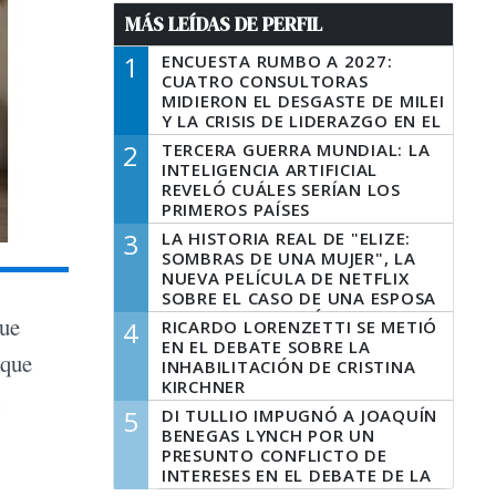
MÁS LEÍDAS DE PERFIL
1
ENCUESTA RUMBO A 2027:
CUATRO CONSULTORAS
MIDIERON EL DESGASTE DE MILEI
Y LA CRISIS DE LIDERAZGO EN EL
PERONISMO
2
TERCERA GUERRA MUNDIAL: LA
INTELIGENCIA ARTIFICIAL
REVELÓ CUÁLES SERÍAN LOS
PRIMEROS PAÍSES
LATINOAMERICANOS EN SER
3
LA HISTORIA REAL DE "ELIZE:
DERROTADOS
SOMBRAS DE UNA MUJER", LA
NUEVA PELÍCULA DE NETFLIX
SOBRE EL CASO DE UNA ESPOSA
QUE DESCUARTIZÓ A SU
que
4
RICARDO LORENZETTI SE METIÓ
MARIDO
EN EL DEBATE SOBRE LA
 que
INHABILITACIÓN DE CRISTINA
KIRCHNER
l
5
DI TULLIO IMPUGNÓ A JOAQUÍN
BENEGAS LYNCH POR UN
PRESUNTO CONFLICTO DE
INTERESES EN EL DEBATE DE LA
LEY DE TIERRAS