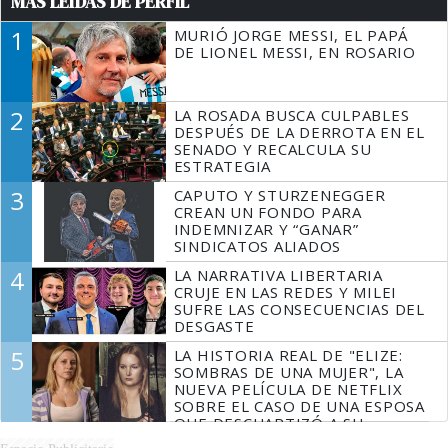
MÁS LEÍDAS DE PERFIL
1
MURIÓ JORGE MESSI, EL PAPÁ
DE LIONEL MESSI, EN ROSARIO
2
LA ROSADA BUSCA CULPABLES
DESPUÉS DE LA DERROTA EN EL
SENADO Y RECALCULA SU
ESTRATEGIA
3
CAPUTO Y STURZENEGGER
CREAN UN FONDO PARA
INDEMNIZAR Y “GANAR”
SINDICATOS ALIADOS
4
LA NARRATIVA LIBERTARIA
CRUJE EN LAS REDES Y MILEI
SUFRE LAS CONSECUENCIAS DEL
DESGASTE
5
LA HISTORIA REAL DE "ELIZE:
SOMBRAS DE UNA MUJER", LA
NUEVA PELÍCULA DE NETFLIX
SOBRE EL CASO DE UNA ESPOSA
QUE DESCUARTIZÓ A SU
MARIDO