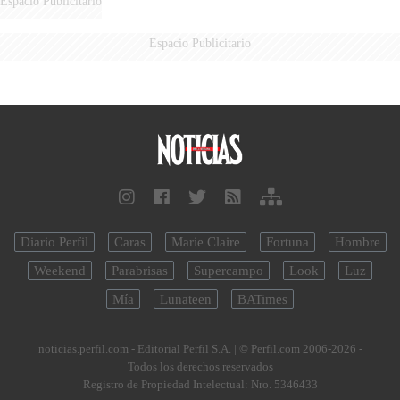
Espacio Publicitario
Espacio Publicitario
Diario Perfil
Caras
Marie Claire
Fortuna
Hombre
Weekend
Parabrisas
Supercampo
Look
Luz
Mía
Lunateen
BATimes
noticias.perfil.com - Editorial Perfil S.A.
| © Perfil.com 2006-2026 -
Todos los derechos reservados
Registro de Propiedad Intelectual: Nro. 5346433