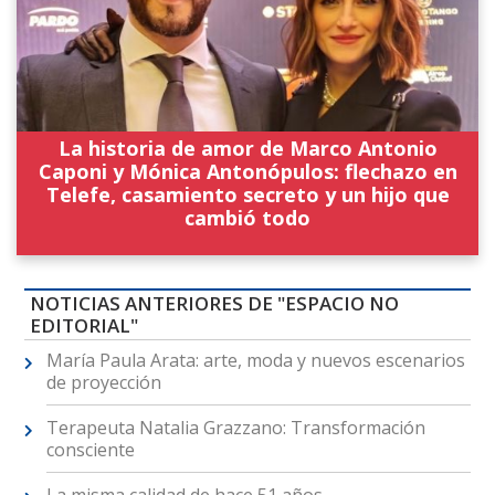
La historia de amor de Marco Antonio
Caponi y Mónica Antonópulos: flechazo en
Telefe, casamiento secreto y un hijo que
cambió todo
NOTICIAS ANTERIORES DE "ESPACIO NO
EDITORIAL"
María Paula Arata: arte, moda y nuevos escenarios
de proyección
Terapeuta Natalia Grazzano: Transformación
consciente
La misma calidad de hace 51 años