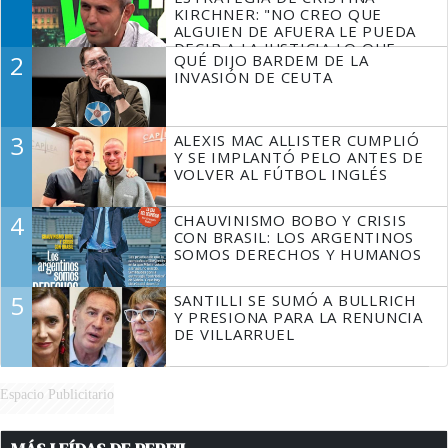
KIRCHNER: "NO CREO QUE
ALGUIEN DE AFUERA LE PUEDA
DECIR A LA JUSTICIA LO QUE
2
QUÉ DIJO BARDEM DE LA
TIENE QUE HACER"
INVASIÓN DE CEUTA
3
ALEXIS MAC ALLISTER CUMPLIÓ
Y SE IMPLANTÓ PELO ANTES DE
VOLVER AL FÚTBOL INGLÉS
4
CHAUVINISMO BOBO Y CRISIS
CON BRASIL: LOS ARGENTINOS
SOMOS DERECHOS Y HUMANOS
5
SANTILLI SE SUMÓ A BULLRICH
Y PRESIONA PARA LA RENUNCIA
DE VILLARRUEL
Espacio Publicitario