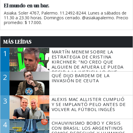
El mundo en un bar.
Asiaka. Soler 4767, Palermo. 11.2492-8244. Lunes a sábados de
11.30 a 23.30 horas. Domingos cerrado. @asiakapalermo. Precio
promedio: $ 17.000.
MÁS LEÍDAS
1
MARTÍN MENEM SOBRE LA
ESTRATEGIA DE CRISTINA
KIRCHNER: "NO CREO QUE
ALGUIEN DE AFUERA LE PUEDA
DECIR A LA JUSTICIA LO QUE
2
QUÉ DIJO BARDEM DE LA
TIENE QUE HACER"
INVASIÓN DE CEUTA
3
ALEXIS MAC ALLISTER CUMPLIÓ
Y SE IMPLANTÓ PELO ANTES DE
VOLVER AL FÚTBOL INGLÉS
4
CHAUVINISMO BOBO Y CRISIS
CON BRASIL: LOS ARGENTINOS