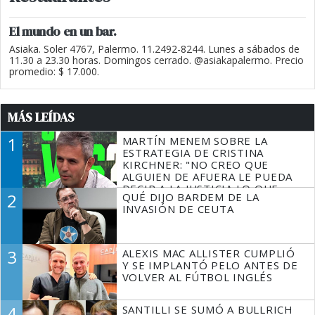
El mundo en un bar.
Asiaka. Soler 4767, Palermo. 11.2492-8244. Lunes a sábados de
11.30 a 23.30 horas. Domingos cerrado. @asiakapalermo. Precio
promedio: $ 17.000.
MÁS LEÍDAS
1
MARTÍN MENEM SOBRE LA
ESTRATEGIA DE CRISTINA
KIRCHNER: "NO CREO QUE
ALGUIEN DE AFUERA LE PUEDA
DECIR A LA JUSTICIA LO QUE
2
QUÉ DIJO BARDEM DE LA
TIENE QUE HACER"
INVASIÓN DE CEUTA
3
ALEXIS MAC ALLISTER CUMPLIÓ
Y SE IMPLANTÓ PELO ANTES DE
VOLVER AL FÚTBOL INGLÉS
4
SANTILLI SE SUMÓ A BULLRICH