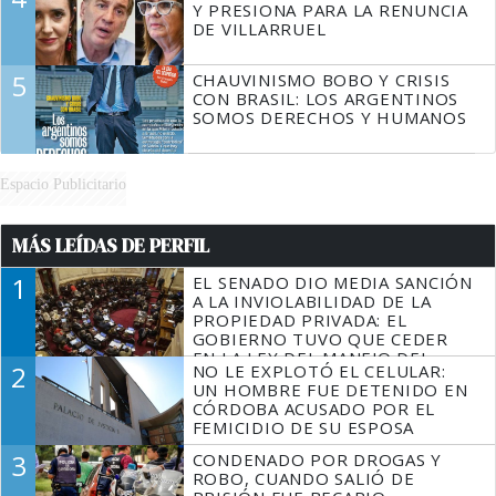
Y PRESIONA PARA LA RENUNCIA
DE VILLARRUEL
5
CHAUVINISMO BOBO Y CRISIS
CON BRASIL: LOS ARGENTINOS
SOMOS DERECHOS Y HUMANOS
Espacio Publicitario
MÁS LEÍDAS DE PERFIL
1
EL SENADO DIO MEDIA SANCIÓN
A LA INVIOLABILIDAD DE LA
PROPIEDAD PRIVADA: EL
GOBIERNO TUVO QUE CEDER
EN LA LEY DEL MANEJO DEL
2
NO LE EXPLOTÓ EL CELULAR:
FUEGO
UN HOMBRE FUE DETENIDO EN
CÓRDOBA ACUSADO POR EL
FEMICIDIO DE SU ESPOSA
3
CONDENADO POR DROGAS Y
ROBO, CUANDO SALIÓ DE