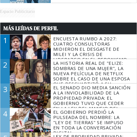
Espacio Publicitario
MÁS LEÍDAS DE PERFIL
1
ENCUESTA RUMBO A 2027:
CUATRO CONSULTORAS
MIDIERON EL DESGASTE DE
MILEI Y LA CRISIS DE
LIDERAZGO EN EL PERONISMO
2
LA HISTORIA REAL DE "ELIZE:
SOMBRAS DE UNA MUJER", LA
NUEVA PELÍCULA DE NETFLIX
SOBRE EL CASO DE UNA ESPOSA
QUE DESCUARTIZÓ A SU
3
EL SENADO DIO MEDIA SANCIÓN
MARIDO
A LA INVIOLABILIDAD DE LA
PROPIEDAD PRIVADA: EL
GOBIERNO TUVO QUE CEDER
EN LA LEY DEL MANEJO DEL
4
EL GOBIERNO PERDIÓ LA
FUEGO
PULSEADA DEL NOMBRE: LA
"LEY DE TIERRAS" SE IMPUSO
EN TODA LA CONVERSACIÓN
DIGITAL
LEY DE PROPIEDAD PRIVADA: