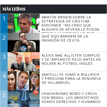
MÁS LEÍDAS
1
MARTÍN MENEM SOBRE LA
ESTRATEGIA DE CRISTINA
KIRCHNER: "NO CREO QUE
ALGUIEN DE AFUERA LE PUEDA
DECIR A LA JUSTICIA LO QUE
2
QUÉ DIJO BARDEM DE LA
TIENE QUE HACER"
INVASIÓN DE CEUTA
3
ALEXIS MAC ALLISTER CUMPLIÓ
Y SE IMPLANTÓ PELO ANTES DE
VOLVER AL FÚTBOL INGLÉS
4
SANTILLI SE SUMÓ A BULLRICH
Y PRESIONA PARA LA RENUNCIA
DE VILLARRUEL
5
CHAUVINISMO BOBO Y CRISIS
CON BRASIL: LOS ARGENTINOS
SOMOS DERECHOS Y HUMANOS