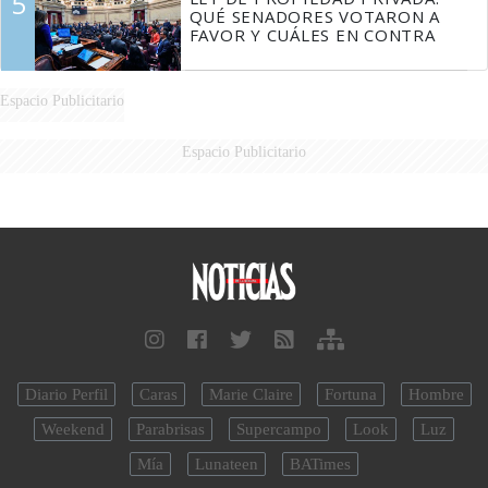
5
QUÉ SENADORES VOTARON A
FAVOR Y CUÁLES EN CONTRA
Espacio Publicitario
Espacio Publicitario
Diario Perfil
Caras
Marie Claire
Fortuna
Hombre
Weekend
Parabrisas
Supercampo
Look
Luz
Mía
Lunateen
BATimes