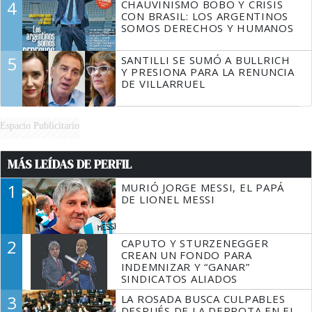
4
CHAUVINISMO BOBO Y CRISIS
CON BRASIL: LOS ARGENTINOS
SOMOS DERECHOS Y HUMANOS
5
SANTILLI SE SUMÓ A BULLRICH
Y PRESIONA PARA LA RENUNCIA
DE VILLARRUEL
Espacio Publicitario
MÁS LEÍDAS DE PERFIL
1
MURIÓ JORGE MESSI, EL PAPÁ
DE LIONEL MESSI
2
CAPUTO Y STURZENEGGER
CREAN UN FONDO PARA
INDEMNIZAR Y “GANAR”
SINDICATOS ALIADOS
3
LA ROSADA BUSCA CULPABLES
DESPUÉS DE LA DERROTA EN EL