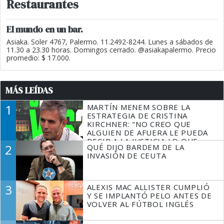
Restaurantes
El mundo en un bar.
Asiaka. Soler 4767, Palermo. 11.2492-8244. Lunes a sábados de
11.30 a 23.30 horas. Domingos cerrado. @asiakapalermo. Precio
promedio: $ 17.000.
MÁS LEÍDAS
1
MARTÍN MENEM SOBRE LA
ESTRATEGIA DE CRISTINA
KIRCHNER: "NO CREO QUE
ALGUIEN DE AFUERA LE PUEDA
DECIR A LA JUSTICIA LO QUE
2
QUÉ DIJO BARDEM DE LA
TIENE QUE HACER"
INVASIÓN DE CEUTA
3
ALEXIS MAC ALLISTER CUMPLIÓ
Y SE IMPLANTÓ PELO ANTES DE
VOLVER AL FÚTBOL INGLÉS