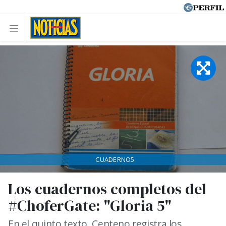
CUADERNO5
Los cuadernos completos del
#ChoferGate: "Gloria 5"
En el quinto texto, Centeno registra los