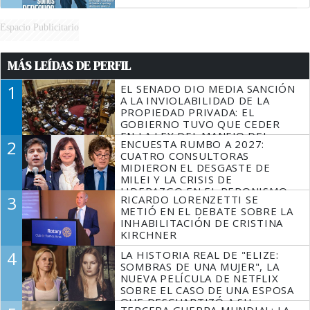
Espacio Publicitario
MÁS LEÍDAS DE PERFIL
1
EL SENADO DIO MEDIA SANCIÓN
A LA INVIOLABILIDAD DE LA
PROPIEDAD PRIVADA: EL
GOBIERNO TUVO QUE CEDER
EN LA LEY DEL MANEJO DEL
2
ENCUESTA RUMBO A 2027:
FUEGO
CUATRO CONSULTORAS
MIDIERON EL DESGASTE DE
MILEI Y LA CRISIS DE
LIDERAZGO EN EL PERONISMO
3
RICARDO LORENZETTI SE
METIÓ EN EL DEBATE SOBRE LA
INHABILITACIÓN DE CRISTINA
KIRCHNER
4
LA HISTORIA REAL DE "ELIZE:
SOMBRAS DE UNA MUJER", LA
NUEVA PELÍCULA DE NETFLIX
SOBRE EL CASO DE UNA ESPOSA
QUE DESCUARTIZÓ A SU
TERCERA GUERRA MUNDIAL: LA