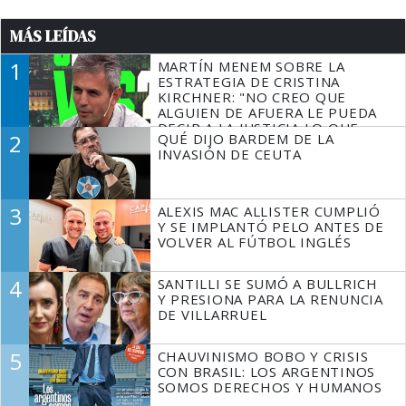
MÁS LEÍDAS
1
MARTÍN MENEM SOBRE LA
ESTRATEGIA DE CRISTINA
KIRCHNER: "NO CREO QUE
ALGUIEN DE AFUERA LE PUEDA
DECIR A LA JUSTICIA LO QUE
2
QUÉ DIJO BARDEM DE LA
TIENE QUE HACER"
INVASIÓN DE CEUTA
3
ALEXIS MAC ALLISTER CUMPLIÓ
Y SE IMPLANTÓ PELO ANTES DE
VOLVER AL FÚTBOL INGLÉS
4
SANTILLI SE SUMÓ A BULLRICH
Y PRESIONA PARA LA RENUNCIA
DE VILLARRUEL
5
CHAUVINISMO BOBO Y CRISIS
CON BRASIL: LOS ARGENTINOS
SOMOS DERECHOS Y HUMANOS