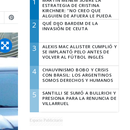
1
MARTÍN MENEM SOBRE LA
ESTRATEGIA DE CRISTINA
KIRCHNER: "NO CREO QUE
ALGUIEN DE AFUERA LE PUEDA
DECIR A LA JUSTICIA LO QUE
2
QUÉ DIJO BARDEM DE LA
TIENE QUE HACER"
INVASIÓN DE CEUTA
3
ALEXIS MAC ALLISTER CUMPLIÓ Y
SE IMPLANTÓ PELO ANTES DE
VOLVER AL FÚTBOL INGLÉS
4
CHAUVINISMO BOBO Y CRISIS
CON BRASIL: LOS ARGENTINOS
SOMOS DERECHOS Y HUMANOS
5
SANTILLI SE SUMÓ A BULLRICH Y
PRESIONA PARA LA RENUNCIA DE
VILLARRUEL
Espacio Publicitario