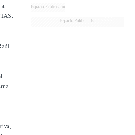
 a
Espacio Publicitario
ICIAS,
Espacio Publicitario
Raúl
l
erna
riva,