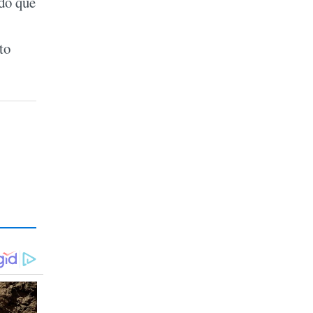
ndo que
to