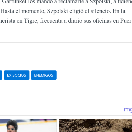
, Garfunkel los mandó a reclamarle a Szpolski, aludie
. Hasta el momento, Szpolski eligió el silencio. En la
erista en Tigre, frecuenta a diario sus oficinas en Puer
EX SOCIOS
ENEMIGOS