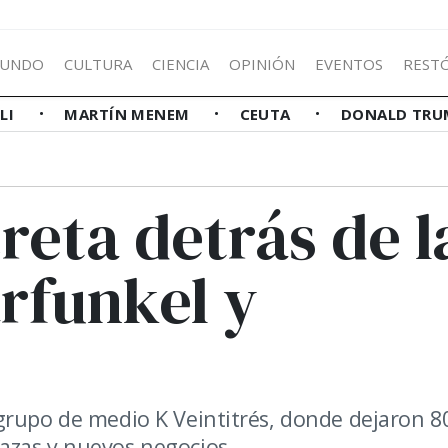
UNDO
CULTURA
CIENCIA
OPINIÓN
EVENTOS
REST
LLI
MARTÍN MENEM
CEUTA
DONALD TRU
creta detrás de l
rfunkel y
grupo de medio K Veintitrés, donde dejaron 8
azas y nuevos negocios.