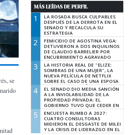
MÁS LEÍDAS DE PERFIL
1
LA ROSADA BUSCA CULPABLES
DESPUÉS DE LA DERROTA EN EL
SENADO Y RECALCULA SU
ESTRATEGIA
2
FEMICIDIO DE AGOSTINA VEGA:
DETUVIERON A DOS INQUILINOS
DE CLAUDIO BARRELIER POR
ENCUBRIMIENTO AGRAVADO
3
LA HISTORIA REAL DE "ELIZE:
SOMBRAS DE UNA MUJER", LA
NUEVA PELÍCULA DE NETFLIX
és, se
SOBRE EL CASO DE UNA ESPOSA
QUE DESCUARTIZÓ A SU
4
EL SENADO DIO MEDIA SANCIÓN
 marido
MARIDO
A LA INVIOLABILIDAD DE LA
PROPIEDAD PRIVADA: EL
GOBIERNO TUVO QUE CEDER EN
LA LEY DEL MANEJO DEL FUEGO
5
ENCUESTA RUMBO A 2027:
CUATRO CONSULTORAS
MIDIERON EL DESGASTE DE MILEI
Y LA CRISIS DE LIDERAZGO EN EL
mitad
PERONISMO