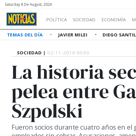
Saturday 8 De August, 2026
POLÍTICA
SOCIEDAD
ECONOMÍA
M
TEMAS DEL DÍA
JAVIER MILEI
DIEGO SANTI
SOCIEDAD |
02-11-2016 00:00
La historia se
pelea entre Ga
Szpolski
Fueron socios durante cuatro años en el 
empleados sin cobrar. Acusaciones, amen