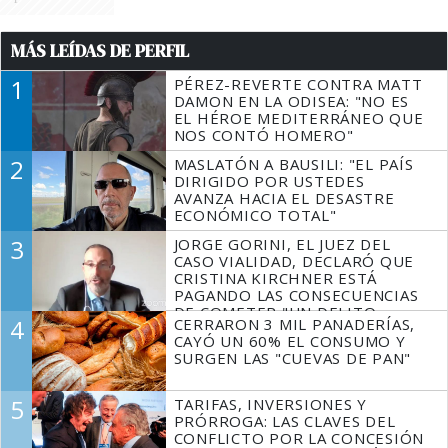
MÁS LEÍDAS DE PERFIL
1
PÉREZ-REVERTE CONTRA MATT
DAMON EN LA ODISEA: "NO ES
EL HÉROE MEDITERRÁNEO QUE
NOS CONTÓ HOMERO"
2
MASLATÓN A BAUSILI: "EL PAÍS
DIRIGIDO POR USTEDES
AVANZA HACIA EL DESASTRE
ECONÓMICO TOTAL"
3
JORGE GORINI, EL JUEZ DEL
CASO VIALIDAD, DECLARÓ QUE
CRISTINA KIRCHNER ESTÁ
PAGANDO LAS CONSECUENCIAS
DE COMETER "UN DELITO
4
CERRARON 3 MIL PANADERÍAS,
COMPROBADO"
CAYÓ UN 60% EL CONSUMO Y
SURGEN LAS "CUEVAS DE PAN"
5
TARIFAS, INVERSIONES Y
PRÓRROGA: LAS CLAVES DEL
CONFLICTO POR LA CONCESIÓN