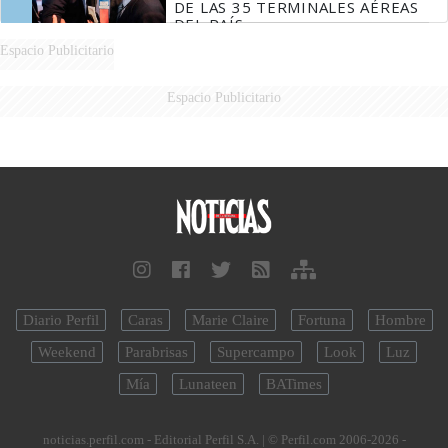
DE LAS 35 TERMINALES AÉREAS
DEL PAÍS
Espacio Publicitario
Espacio Publicitario
Diario Perfil
Caras
Marie Claire
Fortuna
Hombre
Weekend
Parabrisas
Supercampo
Look
Luz
Mía
Lunateen
BATimes
noticias.perfil.com - Editorial Perfil S.A.
| © Perfil.com 2006-2026 -