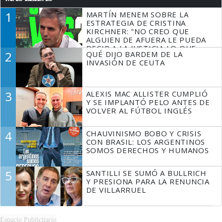
1
MARTÍN MENEM SOBRE LA
ESTRATEGIA DE CRISTINA
KIRCHNER: "NO CREO QUE
ALGUIEN DE AFUERA LE PUEDA
DECIR A LA JUSTICIA LO QUE
2
QUÉ DIJO BARDEM DE LA
TIENE QUE HACER"
INVASIÓN DE CEUTA
3
ALEXIS MAC ALLISTER CUMPLIÓ
Y SE IMPLANTÓ PELO ANTES DE
VOLVER AL FÚTBOL INGLÉS
4
CHAUVINISMO BOBO Y CRISIS
CON BRASIL: LOS ARGENTINOS
SOMOS DERECHOS Y HUMANOS
5
SANTILLI SE SUMÓ A BULLRICH
Y PRESIONA PARA LA RENUNCIA
DE VILLARRUEL
Espacio Publicitario