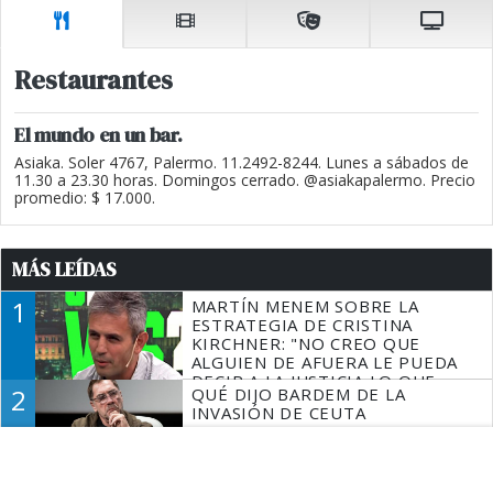
Restaurantes
El mundo en un bar.
Asiaka. Soler 4767, Palermo. 11.2492-8244. Lunes a sábados de
11.30 a 23.30 horas. Domingos cerrado. @asiakapalermo. Precio
promedio: $ 17.000.
MÁS LEÍDAS
1
MARTÍN MENEM SOBRE LA
ESTRATEGIA DE CRISTINA
KIRCHNER: "NO CREO QUE
ALGUIEN DE AFUERA LE PUEDA
DECIR A LA JUSTICIA LO QUE
2
QUÉ DIJO BARDEM DE LA
TIENE QUE HACER"
INVASIÓN DE CEUTA
3
ALEXIS MAC ALLISTER CUMPLIÓ