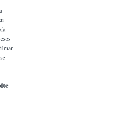
u
su
bía
 esos
filmar
ese
lte