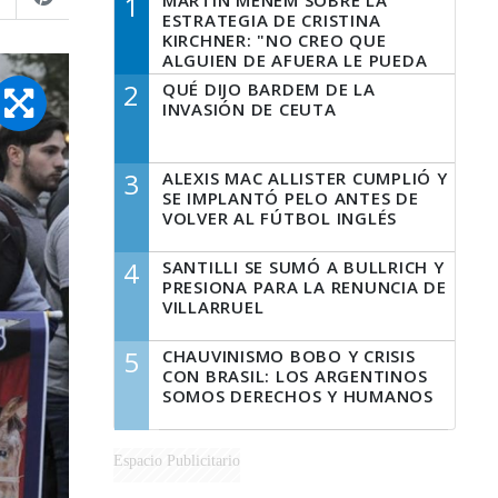
1
MARTÍN MENEM SOBRE LA
ESTRATEGIA DE CRISTINA
KIRCHNER: "NO CREO QUE
ALGUIEN DE AFUERA LE PUEDA
DECIR A LA JUSTICIA LO QUE
2
QUÉ DIJO BARDEM DE LA
TIENE QUE HACER"
INVASIÓN DE CEUTA
3
ALEXIS MAC ALLISTER CUMPLIÓ Y
SE IMPLANTÓ PELO ANTES DE
VOLVER AL FÚTBOL INGLÉS
4
SANTILLI SE SUMÓ A BULLRICH Y
PRESIONA PARA LA RENUNCIA DE
VILLARRUEL
5
CHAUVINISMO BOBO Y CRISIS
CON BRASIL: LOS ARGENTINOS
SOMOS DERECHOS Y HUMANOS
Espacio Publicitario