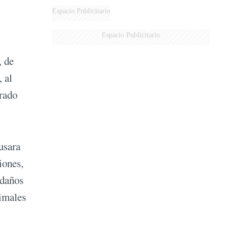
Espacio Publicitario
Espacio Publicitario
, de
 al
orado
usara
iones,
 daños
nimales