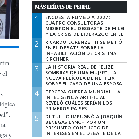
MÁS LEÍDAS DE PERFIL
1
ENCUESTA RUMBO A 2027:
CUATRO CONSULTORAS
MIDIERON EL DESGASTE DE MILEI
Y LA CRISIS DE LIDERAZGO EN EL
PERONISMO
2
RICARDO LORENZETTI SE METIÓ
EN EL DEBATE SOBRE LA
INHABILITACIÓN DE CRISTINA
KIRCHNER
ntra
3
LA HISTORIA REAL DE "ELIZE:
 el
SOMBRAS DE UNA MUJER", LA
NUEVA PELÍCULA DE NETFLIX
SOBRE EL CASO DE UNA ESPOSA
QUE DESCUARTIZÓ A SU
4
TERCERA GUERRA MUNDIAL: LA
ás
MARIDO
INTELIGENCIA ARTIFICIAL
REVELÓ CUÁLES SERÍAN LOS
lógica
PRIMEROS PAÍSES
al”,
LATINOAMERICANOS EN SER
5
DI TULLIO IMPUGNÓ A JOAQUÍN
DERROTADOS
BENEGAS LYNCH POR UN
era
PRESUNTO CONFLICTO DE
INTERESES EN EL DEBATE DE LA
uga y
LEY DE TIERRAS