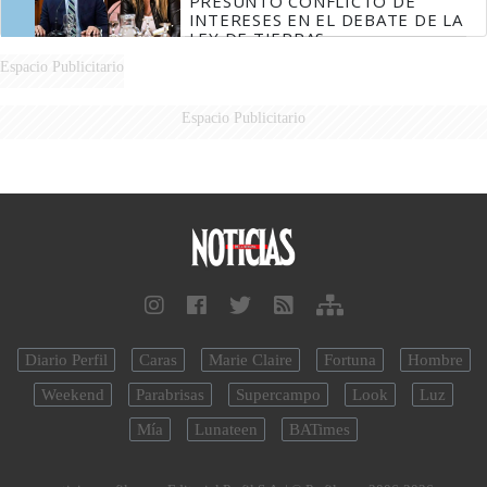
PRESUNTO CONFLICTO DE
INTERESES EN EL DEBATE DE LA
LEY DE TIERRAS
Espacio Publicitario
Espacio Publicitario
Diario Perfil
Caras
Marie Claire
Fortuna
Hombre
Weekend
Parabrisas
Supercampo
Look
Luz
Mía
Lunateen
BATimes