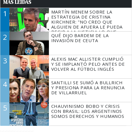
MÁS LEÍDAS
1
MARTÍN MENEM SOBRE LA
ESTRATEGIA DE CRISTINA
KIRCHNER: "NO CREO QUE
ALGUIEN DE AFUERA LE PUEDA
DECIR A LA JUSTICIA LO QUE
2
QUÉ DIJO BARDEM DE LA
TIENE QUE HACER"
INVASIÓN DE CEUTA
3
ALEXIS MAC ALLISTER CUMPLIÓ
Y SE IMPLANTÓ PELO ANTES DE
VOLVER AL FÚTBOL INGLÉS
4
SANTILLI SE SUMÓ A BULLRICH
Y PRESIONA PARA LA RENUNCIA
DE VILLARRUEL
5
CHAUVINISMO BOBO Y CRISIS
CON BRASIL: LOS ARGENTINOS
SOMOS DERECHOS Y HUMANOS