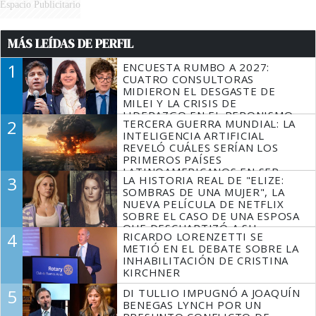
Espacio Publicitario
MÁS LEÍDAS DE PERFIL
1
ENCUESTA RUMBO A 2027:
CUATRO CONSULTORAS
MIDIERON EL DESGASTE DE
MILEI Y LA CRISIS DE
LIDERAZGO EN EL PERONISMO
2
TERCERA GUERRA MUNDIAL: LA
INTELIGENCIA ARTIFICIAL
REVELÓ CUÁLES SERÍAN LOS
PRIMEROS PAÍSES
LATINOAMERICANOS EN SER
3
LA HISTORIA REAL DE "ELIZE:
DERROTADOS
SOMBRAS DE UNA MUJER", LA
NUEVA PELÍCULA DE NETFLIX
SOBRE EL CASO DE UNA ESPOSA
QUE DESCUARTIZÓ A SU
4
RICARDO LORENZETTI SE
MARIDO
METIÓ EN EL DEBATE SOBRE LA
INHABILITACIÓN DE CRISTINA
KIRCHNER
5
DI TULLIO IMPUGNÓ A JOAQUÍN
BENEGAS LYNCH POR UN