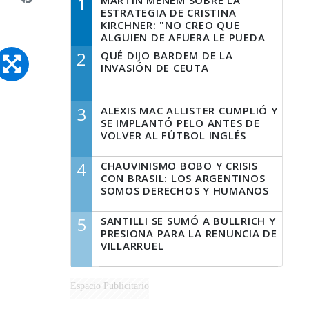
1
MARTÍN MENEM SOBRE LA
ESTRATEGIA DE CRISTINA
KIRCHNER: "NO CREO QUE
ALGUIEN DE AFUERA LE PUEDA
DECIR A LA JUSTICIA LO QUE
2
QUÉ DIJO BARDEM DE LA
TIENE QUE HACER"
INVASIÓN DE CEUTA
3
ALEXIS MAC ALLISTER CUMPLIÓ Y
SE IMPLANTÓ PELO ANTES DE
VOLVER AL FÚTBOL INGLÉS
4
CHAUVINISMO BOBO Y CRISIS
CON BRASIL: LOS ARGENTINOS
SOMOS DERECHOS Y HUMANOS
5
SANTILLI SE SUMÓ A BULLRICH Y
PRESIONA PARA LA RENUNCIA DE
VILLARRUEL
Espacio Publicitario