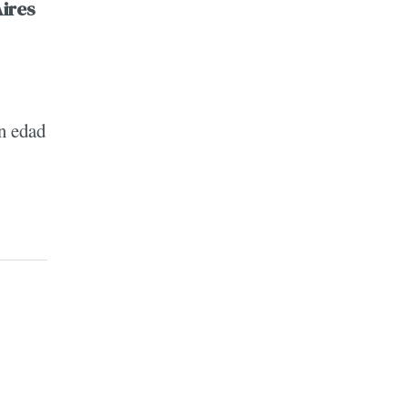
ires
n edad