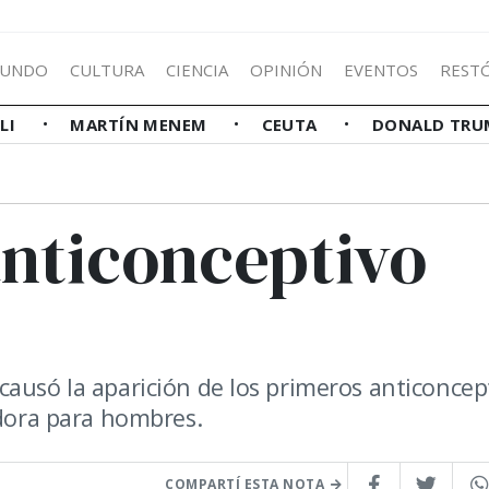
UNDO
CULTURA
CIENCIA
OPINIÓN
EVENTOS
REST
LLI
MARTÍN MENEM
CEUTA
DONALD TRU
anticonceptivo
causó la aparición de los primeros anticoncep
ldora para hombres.
COMPARTÍ ESTA NOTA