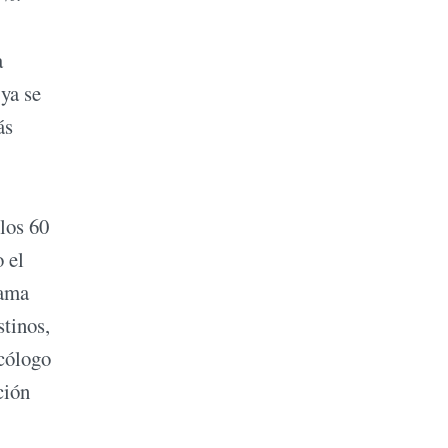
a
ya se
ás
 los 60
 el
rama
stinos,
ecólogo
ción