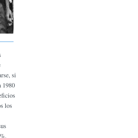
s
e
rse, si
a 1980
ficios
s los
sus
10%.