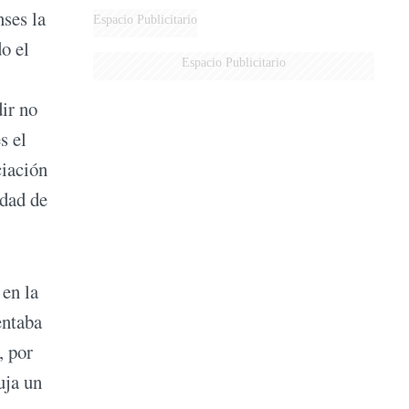
ses la
Espacio Publicitario
o el
Espacio Publicitario
dir no
s el
ciación
idad de
”
en la
entaba
, por
uja un