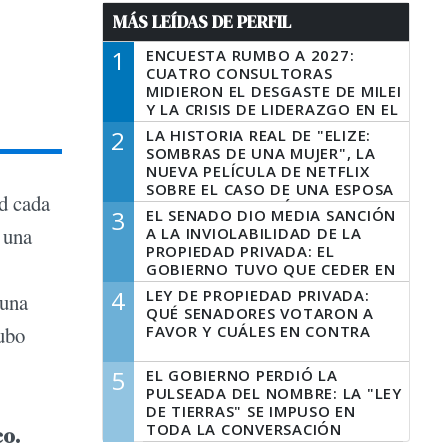
MÁS LEÍDAS DE PERFIL
1
ENCUESTA RUMBO A 2027:
CUATRO CONSULTORAS
MIDIERON EL DESGASTE DE MILEI
Y LA CRISIS DE LIDERAZGO EN EL
PERONISMO
2
LA HISTORIA REAL DE "ELIZE:
SOMBRAS DE UNA MUJER", LA
NUEVA PELÍCULA DE NETFLIX
SOBRE EL CASO DE UNA ESPOSA
d cada
QUE DESCUARTIZÓ A SU
3
EL SENADO DIO MEDIA SANCIÓN
MARIDO
 una
A LA INVIOLABILIDAD DE LA
PROPIEDAD PRIVADA: EL
GOBIERNO TUVO QUE CEDER EN
LA LEY DEL MANEJO DEL FUEGO
4
LEY DE PROPIEDAD PRIVADA:
 una
QUÉ SENADORES VOTARON A
FAVOR Y CUÁLES EN CONTRA
hubo
5
EL GOBIERNO PERDIÓ LA
PULSEADA DEL NOMBRE: LA "LEY
DE TIERRAS" SE IMPUSO EN
TODA LA CONVERSACIÓN
co.
DIGITAL