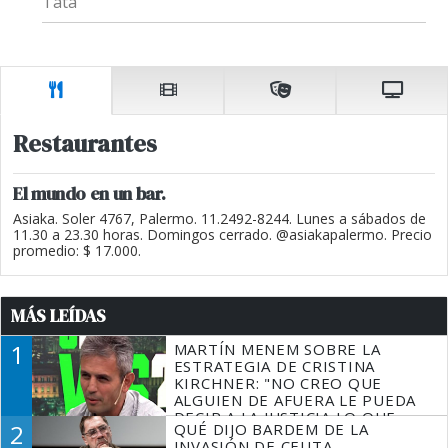
Tata"
Restaurantes
El mundo en un bar.
Asiaka. Soler 4767, Palermo. 11.2492-8244. Lunes a sábados de
11.30 a 23.30 horas. Domingos cerrado. @asiakapalermo. Precio
promedio: $ 17.000.
MÁS LEÍDAS
1
MARTÍN MENEM SOBRE LA
ESTRATEGIA DE CRISTINA
KIRCHNER: "NO CREO QUE
ALGUIEN DE AFUERA LE PUEDA
DECIR A LA JUSTICIA LO QUE
2
QUÉ DIJO BARDEM DE LA
TIENE QUE HACER"
INVASIÓN DE CEUTA