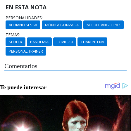
EN ESTA NOTA
PERSONALIDADES:
ADRIANO SESSA
MÓNICA GONZAGA
MIGUEL ÁNGEL PAZ
TEMAS:
SURFER
PANDEMIA
COVID-19
CUARENTENA
PERSONAL TRAINER
Comentarios