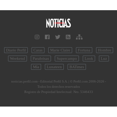
Diario Perfil
Caras
Marie Claire
Fortuna
Hombre
Weekend
Parabrisas
Supercampo
Look
Luz
Mía
Lunateen
BATimes
noticias.perfil.com - Editorial Perfil S.A.
| © Perfil.com 2006-2026 -
Todos los derechos reservados
Registro de Propiedad Intelectual: Nro. 5346433