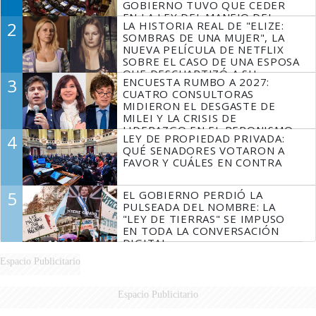
GOBIERNO TUVO QUE CEDER
EN LA LEY DEL MANEJO DEL
2
LA HISTORIA REAL DE "ELIZE:
FUEGO
SOMBRAS DE UNA MUJER", LA
NUEVA PELÍCULA DE NETFLIX
SOBRE EL CASO DE UNA ESPOSA
QUE DESCUARTIZÓ A SU
3
ENCUESTA RUMBO A 2027:
MARIDO
CUATRO CONSULTORAS
MIDIERON EL DESGASTE DE
MILEI Y LA CRISIS DE
LIDERAZGO EN EL PERONISMO
4
LEY DE PROPIEDAD PRIVADA:
QUÉ SENADORES VOTARON A
FAVOR Y CUÁLES EN CONTRA
5
EL GOBIERNO PERDIÓ LA
PULSEADA DEL NOMBRE: LA
"LEY DE TIERRAS" SE IMPUSO
EN TODA LA CONVERSACIÓN
DIGITAL
Espacio Publicitario
Espacio Publicitario