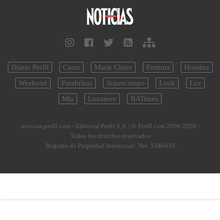
Diario Perfil
Caras
Marie Claire
Fortuna
Hombre
Weekend
Parabrisas
Supercampo
Look
Luz
Mía
Lunateen
BATimes
noticias.perfil.com - Editorial Perfil S.A.
| © Perfil.com 2006-2026 -
Todos los derechos reservados
Registro de Propiedad Intelectual: Nro. 5346433