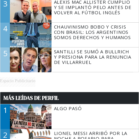
3
ALEXIS MAC ALLISTER CUMPLIÓ
Y SE IMPLANTÓ PELO ANTES DE
VOLVER AL FÚTBOL INGLÉS
4
CHAUVINISMO BOBO Y CRISIS
CON BRASIL: LOS ARGENTINOS
SOMOS DERECHOS Y HUMANOS
5
SANTILLI SE SUMÓ A BULLRICH
Y PRESIONA PARA LA RENUNCIA
DE VILLARRUEL
Espacio Publicitario
MÁS LEÍDAS DE PERFIL
1
ALGO PASÓ
2
LIONEL MESSI ARRIBÓ POR LA
NOCHE A ROSARIO PARA