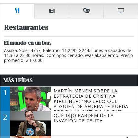
Restaurantes
El mundo en un bar.
Asiaka. Soler 4767, Palermo. 11.2492-8244. Lunes a sábados de
11.30 a 23.30 horas. Domingos cerrado. @asiakapalermo. Precio
promedio: $ 17.000.
MÁS LEÍDAS
1
MARTÍN MENEM SOBRE LA
ESTRATEGIA DE CRISTINA
KIRCHNER: "NO CREO QUE
ALGUIEN DE AFUERA LE PUEDA
DECIR A LA JUSTICIA LO QUE
2
QUÉ DIJO BARDEM DE LA
TIENE QUE HACER"
INVASIÓN DE CEUTA