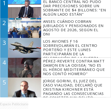
1
EL BANCO CENTRAL NO PUDO
DAR PRECISIONES SOBRE UN
SOBRANTE DE $4 BILLONES: "EN
ALGÚN LADO ESTÁN"
2
ANSES: CUÁNDO COBRAN
JUBILADOS Y PENSIONADOS EN
AGOSTO DE 2026, SEGÚN EL
DNI
3
LOS AVIONES F 16
SOBREVOLARÁN EL CENTRO
PORTEÑO Y ESTE LUNES
PARTICIPARÁN DE LA
CELEBRACIÓN DE LA FUERZA
4
PÉREZ-REVERTE CONTRA MATT
AÉREA
DAMON EN LA ODISEA: "NO ES
EL HÉROE MEDITERRÁNEO QUE
NOS CONTÓ HOMERO"
5
JORGE GORINI, EL JUEZ DEL
CASO VIALIDAD, DECLARÓ QUE
CRISTINA KIRCHNER ESTÁ
PAGANDO LAS CONSECUENCIAS
DE COMETER "UN DELITO
COMPROBADO"
Espacio Publicitario