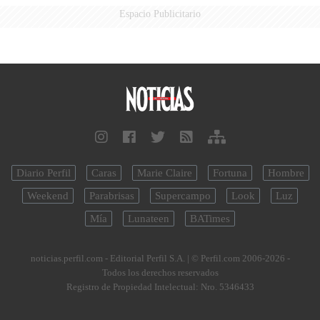
Espacio Publicitario
Diario Perfil
Caras
Marie Claire
Fortuna
Hombre
Weekend
Parabrisas
Supercampo
Look
Luz
Mía
Lunateen
BATimes
noticias.perfil.com - Editorial Perfil S.A.
| © Perfil.com 2006-2026 -
Todos los derechos reservados
Registro de Propiedad Intelectual: Nro. 5346433