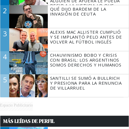
ALGUIEN DE AFUERA LE PUEDA
DECIR A LA JUSTICIA LO QUE
2
QUÉ DIJO BARDEM DE LA
TIENE QUE HACER"
INVASIÓN DE CEUTA
3
ALEXIS MAC ALLISTER CUMPLIÓ
Y SE IMPLANTÓ PELO ANTES DE
VOLVER AL FÚTBOL INGLÉS
4
CHAUVINISMO BOBO Y CRISIS
CON BRASIL: LOS ARGENTINOS
SOMOS DERECHOS Y HUMANOS
5
SANTILLI SE SUMÓ A BULLRICH
Y PRESIONA PARA LA RENUNCIA
DE VILLARRUEL
Espacio Publicitario
MÁS LEÍDAS DE PERFIL