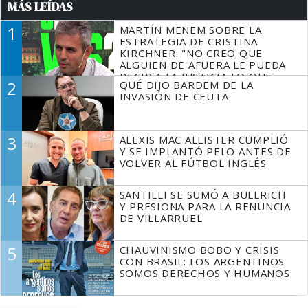
MÁS LEÍDAS
1
MARTÍN MENEM SOBRE LA
ESTRATEGIA DE CRISTINA
KIRCHNER: "NO CREO QUE
ALGUIEN DE AFUERA LE PUEDA
DECIR A LA JUSTICIA LO QUE
2
QUÉ DIJO BARDEM DE LA
TIENE QUE HACER"
INVASIÓN DE CEUTA
3
ALEXIS MAC ALLISTER CUMPLIÓ
Y SE IMPLANTÓ PELO ANTES DE
VOLVER AL FÚTBOL INGLÉS
4
SANTILLI SE SUMÓ A BULLRICH
Y PRESIONA PARA LA RENUNCIA
DE VILLARRUEL
5
CHAUVINISMO BOBO Y CRISIS
CON BRASIL: LOS ARGENTINOS
SOMOS DERECHOS Y HUMANOS