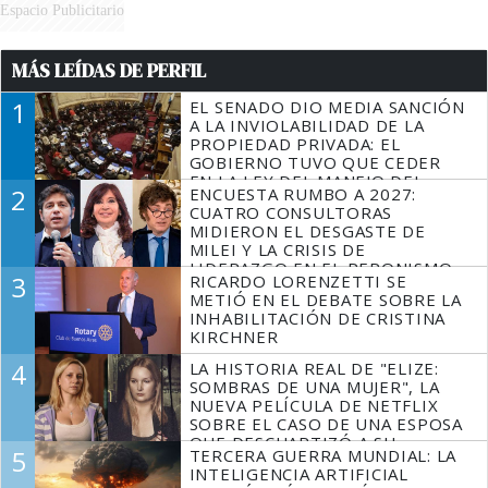
Espacio Publicitario
MÁS LEÍDAS DE PERFIL
1
EL SENADO DIO MEDIA SANCIÓN
A LA INVIOLABILIDAD DE LA
PROPIEDAD PRIVADA: EL
GOBIERNO TUVO QUE CEDER
EN LA LEY DEL MANEJO DEL
2
ENCUESTA RUMBO A 2027:
FUEGO
CUATRO CONSULTORAS
MIDIERON EL DESGASTE DE
MILEI Y LA CRISIS DE
LIDERAZGO EN EL PERONISMO
3
RICARDO LORENZETTI SE
METIÓ EN EL DEBATE SOBRE LA
INHABILITACIÓN DE CRISTINA
KIRCHNER
4
LA HISTORIA REAL DE "ELIZE:
SOMBRAS DE UNA MUJER", LA
NUEVA PELÍCULA DE NETFLIX
SOBRE EL CASO DE UNA ESPOSA
QUE DESCUARTIZÓ A SU
5
TERCERA GUERRA MUNDIAL: LA
MARIDO
INTELIGENCIA ARTIFICIAL