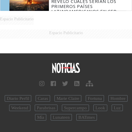
REVELÓ CUÁLES SERÍAN LOS
PRIMEROS PAÍSES
LATINOAMERICANOS EN SER
DERROTADOS
Espacio Publicitario
Espacio Publicitario
Diario Perfil
Caras
Marie Claire
Fortuna
Hombre
Weekend
Parabrisas
Supercampo
Look
Luz
Mía
Lunateen
BATimes