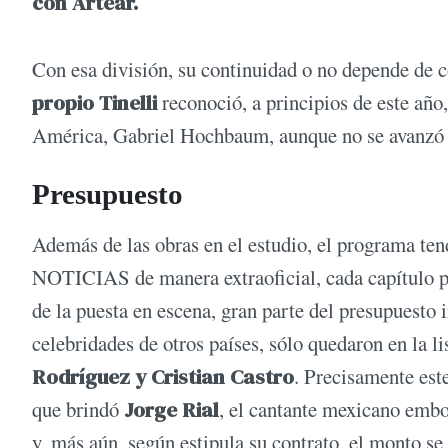
con Artear.
Con esa división, su continuidad o no depende de
propio Tinelli
reconoció, a principios de este añ
América, Gabriel Hochbaum, aunque no se avanzó e
Presupuesto
Además de las obras en el estudio, el programa te
NOTICIAS de manera extraoficial, cada capítulo po
de la puesta en escena, gran parte del presupuesto 
celebridades de otros países, sólo quedaron en la li
Rodríguez y Cristian Castro
. Precisamente est
que brindó
Jorge Rial
, el cantante mexicano embo
y, más aún, según estipula su contrato, el monto se