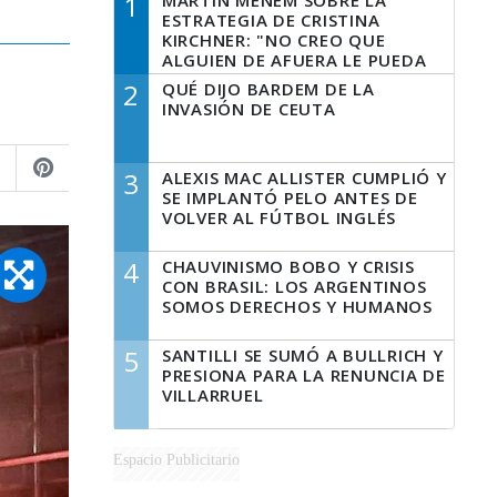
1
MARTÍN MENEM SOBRE LA
ESTRATEGIA DE CRISTINA
KIRCHNER: "NO CREO QUE
ALGUIEN DE AFUERA LE PUEDA
DECIR A LA JUSTICIA LO QUE
2
QUÉ DIJO BARDEM DE LA
TIENE QUE HACER"
INVASIÓN DE CEUTA
3
ALEXIS MAC ALLISTER CUMPLIÓ Y
SE IMPLANTÓ PELO ANTES DE
VOLVER AL FÚTBOL INGLÉS
4
CHAUVINISMO BOBO Y CRISIS
CON BRASIL: LOS ARGENTINOS
SOMOS DERECHOS Y HUMANOS
5
SANTILLI SE SUMÓ A BULLRICH Y
PRESIONA PARA LA RENUNCIA DE
VILLARRUEL
Espacio Publicitario