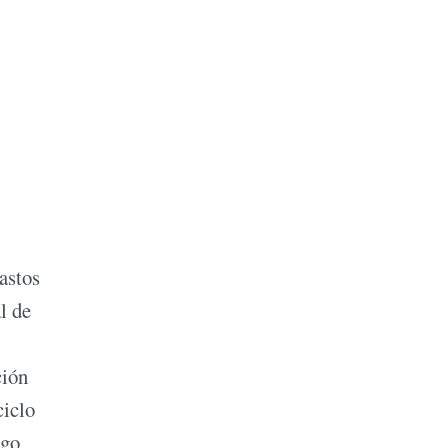
astos
l de
ción
ciclo
lgo