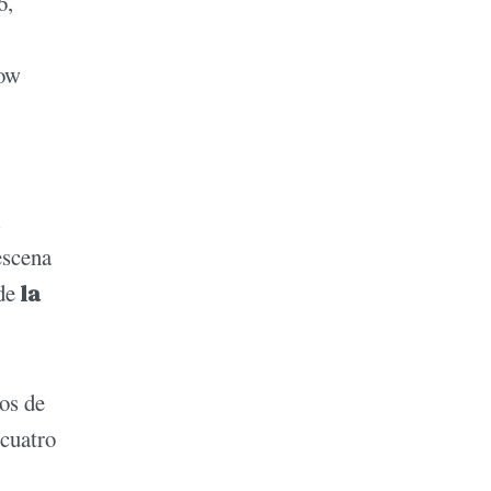
6,
how
escena
de
la
os de
 cuatro