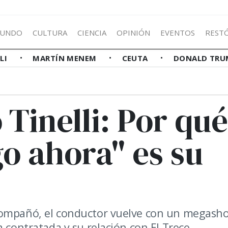
UNDO
CULTURA
CIENCIA
OPINIÓN
EVENTOS
REST
LLI
MARTÍN MENEM
CEUTA
DONALD TRU
 Tinelli: Por qué
o ahora" es su
compañó, el conductor vuelve con un megash
 contratada y su relación con El Trece.