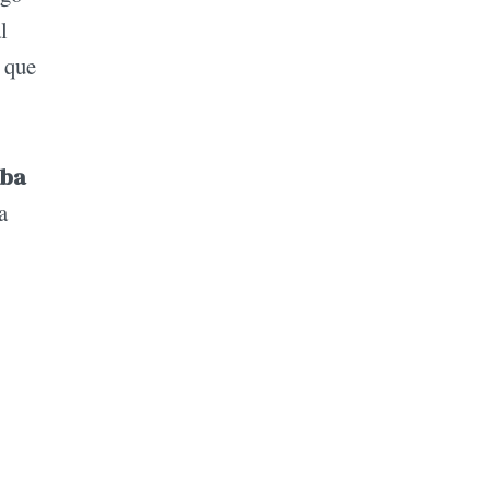
l
s que
mba
a