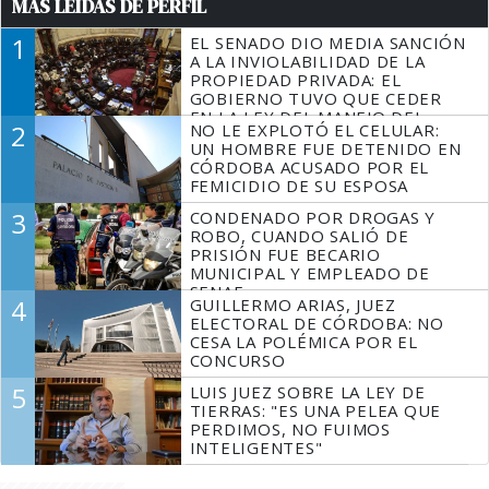
MÁS LEÍDAS DE PERFIL
1
EL SENADO DIO MEDIA SANCIÓN
A LA INVIOLABILIDAD DE LA
PROPIEDAD PRIVADA: EL
GOBIERNO TUVO QUE CEDER
EN LA LEY DEL MANEJO DEL
2
NO LE EXPLOTÓ EL CELULAR:
FUEGO
UN HOMBRE FUE DETENIDO EN
CÓRDOBA ACUSADO POR EL
FEMICIDIO DE SU ESPOSA
3
CONDENADO POR DROGAS Y
ROBO, CUANDO SALIÓ DE
PRISIÓN FUE BECARIO
MUNICIPAL Y EMPLEADO DE
SENAF
4
GUILLERMO ARIAS, JUEZ
ELECTORAL DE CÓRDOBA: NO
CESA LA POLÉMICA POR EL
CONCURSO
5
LUIS JUEZ SOBRE LA LEY DE
TIERRAS: "ES UNA PELEA QUE
PERDIMOS, NO FUIMOS
INTELIGENTES"