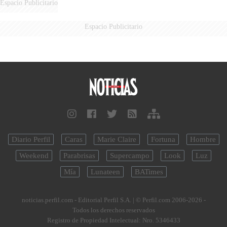
Espacio Publicitario
Espacio Publicitario
Diario Perfil
Caras
Marie Claire
Fortuna
Hombre
Weekend
Parabrisas
Supercampo
Look
Luz
Mía
Lunateen
BATimes
noticias.perfil.com - Editorial Perfil S.A.
| © Perfil.com 2006-2026 -
Todos los derechos reservados
Registro de Propiedad Intelectual: Nro. 5346433