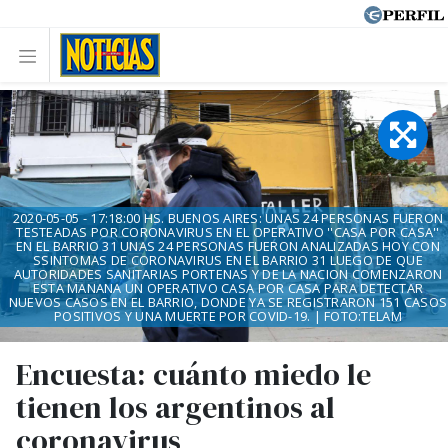
2020-05-05 - 17:18:00 HS. BUENOS AIRES: UNAS 24 PERSONAS FUERON
TESTEADAS POR CORONAVIRUS EN EL OPERATIVO ''CASA POR CASA''
EN EL BARRIO 31 UNAS 24 PERSONAS FUERON ANALIZADAS HOY CON
SSINTOMAS DE CORONAVIRUS EN EL BARRIO 31 LUEGO DE QUE
AUTORIDADES SANITARIAS PORTENAS Y DE LA NACION COMENZARON
ESTA MANANA UN OPERATIVO CASA POR CASA PARA DETECTAR
NUEVOS CASOS EN EL BARRIO, DONDE YA SE REGISTRARON 151 CASOS
POSITIVOS Y UNA MUERTE POR COVID-19. | FOTO:TELAM
Encuesta: cuánto miedo le
tienen los argentinos al
coronavirus