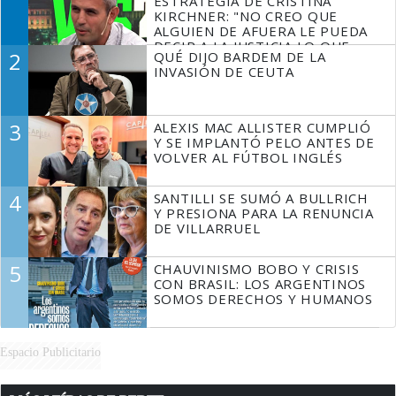
ESTRATEGIA DE CRISTINA
KIRCHNER: "NO CREO QUE
ALGUIEN DE AFUERA LE PUEDA
DECIR A LA JUSTICIA LO QUE
2
QUÉ DIJO BARDEM DE LA
TIENE QUE HACER"
INVASIÓN DE CEUTA
3
ALEXIS MAC ALLISTER CUMPLIÓ
Y SE IMPLANTÓ PELO ANTES DE
VOLVER AL FÚTBOL INGLÉS
4
SANTILLI SE SUMÓ A BULLRICH
Y PRESIONA PARA LA RENUNCIA
DE VILLARRUEL
5
CHAUVINISMO BOBO Y CRISIS
CON BRASIL: LOS ARGENTINOS
SOMOS DERECHOS Y HUMANOS
Espacio Publicitario