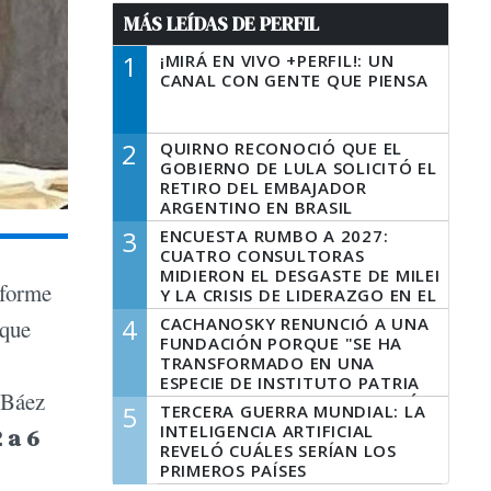
MÁS LEÍDAS DE PERFIL
1
¡MIRÁ EN VIVO +PERFIL!: UN
CANAL CON GENTE QUE PIENSA
2
QUIRNO RECONOCIÓ QUE EL
GOBIERNO DE LULA SOLICITÓ EL
RETIRO DEL EMBAJADOR
ARGENTINO EN BRASIL
3
ENCUESTA RUMBO A 2027:
CUATRO CONSULTORAS
MIDIERON EL DESGASTE DE MILEI
forme
Y LA CRISIS DE LIDERAZGO EN EL
PERONISMO
4
CACHANOSKY RENUNCIÓ A UNA
 que
FUNDACIÓN PORQUE "SE HA
TRANSFORMADO EN UNA
ESPECIE DE INSTITUTO PATRIA
o Báez
INCONDICIONAL DE LA GESTIÓN
5
TERCERA GUERRA MUNDIAL: LA
DE MILEI"
INTELIGENCIA ARTIFICIAL
 a 6
REVELÓ CUÁLES SERÍAN LOS
PRIMEROS PAÍSES
LATINOAMERICANOS EN SER