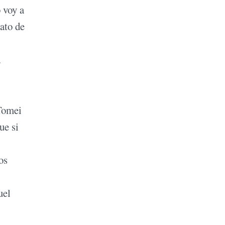
 voy a
gato de
a
 Tomei
ue si
os
uel