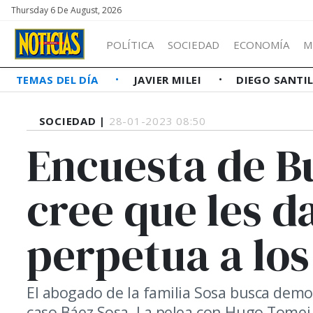
Thursday 6 De August, 2026
POLÍTICA
SOCIEDAD
ECONOMÍA
M
TEMAS DEL DÍA
JAVIER MILEI
DIEGO SANTI
SOCIEDAD |
28-01-2023 08:50
Encuesta de B
cree que les d
perpetua a los
El abogado de la familia Sosa busca demos
caso Báez Sosa. La pelea con Hugo Tomei