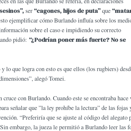
eces en las que Burlando se refería, en declaraciones
sesinos”,
ser
“cagones, hijos de puta”
que
“matar
esto ejemplificar cómo Burlando influía sobre los medio
 información sobre el caso e impidiendo su correcto
lando pidió:
“¿Podrían poner más fuerte? No se
y lo que logra con esto es que ellos (los rugbiers) des
 dimensiones”, alegó Tomei.
n cruce con Burlando. Cuando este se encontraba hace 
ra señalar que ”la ley prohíbe la lectura” de las fojas 
ención. “Preferiría que se ajuste al código del alegato 
in embargo, la jueza le permitió a Burlando leer las fo