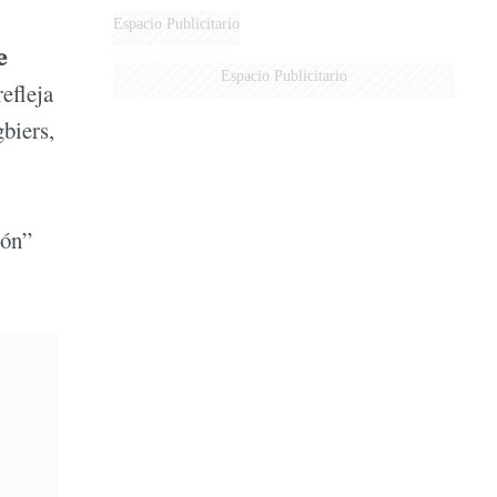
DERROTADOS
Espacio Publicitario
e
Espacio Publicitario
efleja
gbiers,
ión”