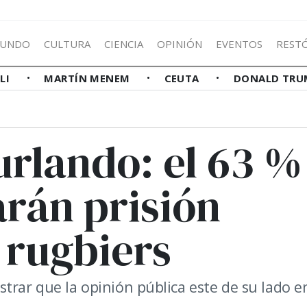
UNDO
CULTURA
CIENCIA
OPINIÓN
EVENTOS
REST
LLI
MARTÍN MENEM
CEUTA
DONALD TRU
urlando: el 63 %
arán prisión
 rugbiers
trar que la opinión pública este de su lado en
.