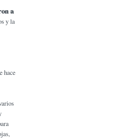
on a
s y la
de hace
varios
y
para
jas,