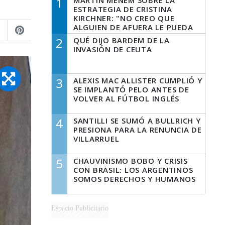
1
MARTÍN MENEM SOBRE LA
ESTRATEGIA DE CRISTINA
KIRCHNER: "NO CREO QUE
ALGUIEN DE AFUERA LE PUEDA
DECIR A LA JUSTICIA LO QUE
2
QUÉ DIJO BARDEM DE LA
TIENE QUE HACER"
INVASIÓN DE CEUTA
3
ALEXIS MAC ALLISTER CUMPLIÓ Y
SE IMPLANTÓ PELO ANTES DE
VOLVER AL FÚTBOL INGLÉS
4
SANTILLI SE SUMÓ A BULLRICH Y
PRESIONA PARA LA RENUNCIA DE
VILLARRUEL
5
CHAUVINISMO BOBO Y CRISIS
CON BRASIL: LOS ARGENTINOS
SOMOS DERECHOS Y HUMANOS
Espacio Publicitario