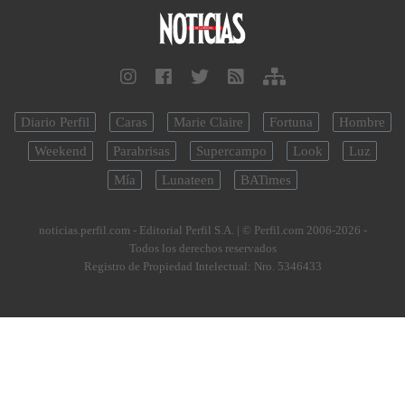
Diario Perfil
Caras
Marie Claire
Fortuna
Hombre
Weekend
Parabrisas
Supercampo
Look
Luz
Mía
Lunateen
BATimes
noticias.perfil.com - Editorial Perfil S.A.
| © Perfil.com 2006-2026 -
Todos los derechos reservados
Registro de Propiedad Intelectual: Nro. 5346433