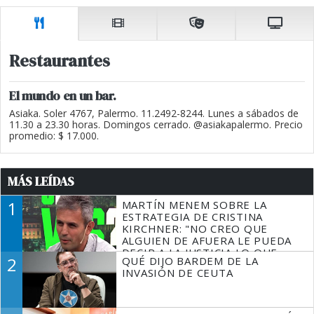
Restaurantes
El mundo en un bar.
Asiaka. Soler 4767, Palermo. 11.2492-8244. Lunes a sábados de
11.30 a 23.30 horas. Domingos cerrado. @asiakapalermo. Precio
promedio: $ 17.000.
MÁS LEÍDAS
1
MARTÍN MENEM SOBRE LA
ESTRATEGIA DE CRISTINA
KIRCHNER: "NO CREO QUE
ALGUIEN DE AFUERA LE PUEDA
DECIR A LA JUSTICIA LO QUE
2
QUÉ DIJO BARDEM DE LA
TIENE QUE HACER"
INVASIÓN DE CEUTA