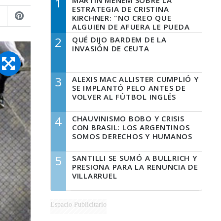
1
MARTÍN MENEM SOBRE LA
ESTRATEGIA DE CRISTINA
KIRCHNER: "NO CREO QUE
ALGUIEN DE AFUERA LE PUEDA
DECIR A LA JUSTICIA LO QUE
2
QUÉ DIJO BARDEM DE LA
TIENE QUE HACER"
INVASIÓN DE CEUTA
3
ALEXIS MAC ALLISTER CUMPLIÓ Y
SE IMPLANTÓ PELO ANTES DE
VOLVER AL FÚTBOL INGLÉS
4
CHAUVINISMO BOBO Y CRISIS
CON BRASIL: LOS ARGENTINOS
SOMOS DERECHOS Y HUMANOS
5
SANTILLI SE SUMÓ A BULLRICH Y
PRESIONA PARA LA RENUNCIA DE
VILLARRUEL
Espacio Publicitario