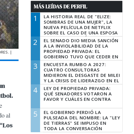
MÁS LEÍDAS DE PERFIL
1
LA HISTORIA REAL DE "ELIZE:
SOMBRAS DE UNA MUJER", LA
NUEVA PELÍCULA DE NETFLIX
SOBRE EL CASO DE UNA ESPOSA
QUE DESCUARTIZÓ A SU
2
EL SENADO DIO MEDIA SANCIÓN
MARIDO
A LA INVIOLABILIDAD DE LA
PROPIEDAD PRIVADA: EL
RES. |
GOBIERNO TUVO QUE CEDER EN
LA LEY DEL MANEJO DEL FUEGO
3
ENCUESTA RUMBO A 2027:
CUATRO CONSULTORAS
MIDIERON EL DESGASTE DE MILEI
Y LA CRISIS DE LIDERAZGO EN EL
un
PERONISMO
4
LEY DE PROPIEDAD PRIVADA:
QUÉ SENADORES VOTARON A
tbol.
FAVOR Y CUÁLES EN CONTRA
e
5
EL GOBIERNO PERDIÓ LA
do al
PULSEADA DEL NOMBRE: LA "LEY
DE TIERRAS" SE IMPUSO EN
 “Los
TODA LA CONVERSACIÓN
DIGITAL