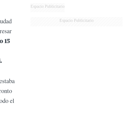
Espacio Publicitario
iudad
Espacio Publicitario
resar
o 15
i.
estaba
ronto
odo el