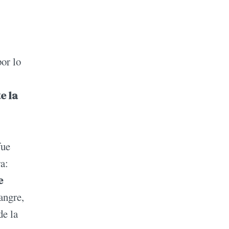
or lo
e la
fue
a:
e
angre,
de la