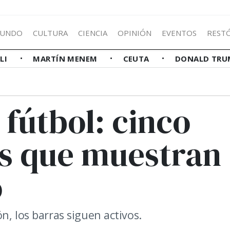
UNDO
CULTURA
CIENCIA
OPINIÓN
EVENTOS
REST
LLI
MARTÍN MENEM
CEUTA
DONALD TRU
 fútbol: cinco
es que muestran
o
n, los barras siguen activos.